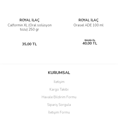
ROYAL İLAÇ
ROYAL İLAÇ
Calformin XL (Oral solüsyon
Orasel ADE 100 ml
tozu) 250 gr
50,00 TL
40,00 TL
35,00 TL
KURUMSAL
İletişim
Kargo Takibi
Havale Bildirim Formu
Sipariş Sorgula
İletişim Formu