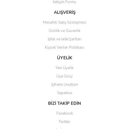
İletişim Formu
Ürün fiyatı diğer sitelerden daha pahalı.
Bu ürüne benzer farklı alternatifler olmalı.
ALIŞVERİŞ
Mesafeli Satış Sözleşmesi
Gizlilik ve Güvenlik
İptal ve İade Şartları
Kişisel Veriler Politikası
Gönder
ÜYELİK
Yeni Üyelik
Üye Girişi
Şifremi Unuttum
Sepetiniz
BİZİ TAKİP EDİN
Facebook
Twitter