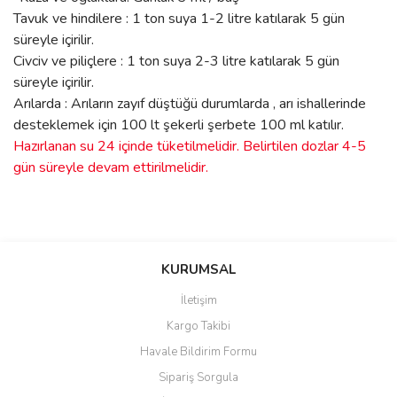
Tavuk ve hindilere : 1 ton suya 1-2 litre katılarak 5 gün
süreyle içirilir.
Civciv ve piliçlere : 1 ton suya 2-3 litre katılarak 5 gün
süreyle içirilir.
Arılarda : Arıların zayıf düştüğü durumlarda , arı ishallerinde
desteklemek için 100 lt şekerli şerbete 100 ml katılır.
Hazırlanan su 24 içinde tüketilmelidir. Belirtilen dozlar 4-5
gün süreyle devam ettirilmelidir.
Bu ürünün fiyat bilgisi, resim, ürün açıklamalarında ve diğer
konularda yetersiz gördüğünüz noktaları öneri formunu kullanarak
Bu ürüne ilk yorumu siz yapın!
KURUMSAL
tarafımıza iletebilirsiniz.
Görüş ve önerileriniz için teşekkür ederiz.
İletişim
Yorum Yaz
Kargo Takibi
Ürün resmi kalitesiz, bozuk veya görüntülenemiyor.
Havale Bildirim Formu
Ürün açıklamasında eksik bilgiler bulunuyor.
Sipariş Sorgula
Ürün bilgilerinde hatalar bulunuyor.