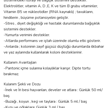
sistemindeki florayı ve bağışık sistemini destekler.
Elektrolitler, vitamin A, D ,E, K ve tüm B grubu vitaminler,
Vitamin B5 ve nükleotidler (RNA kaynaklı) ; tavukların,
hindilerin , büyüme potansiyelini geliştir.
-Stres , diyet değişikliği ve hastalık durumlarında bağışıklık
sistemini destekler.
-Yumurta verimini destekler.
-Atlarda performans ve iştah üzerinde olumlu etki gösterir.
-Arılarda ; koloninin zayıf güçsüz düştüğü durumlarda ilkbahar
ve yaz aylarında kullanılarak koloni desteklerinir.
Kullanım Avantajları
-Pantonic içme sularına kolaylıklar karışır. Dipte tortu
bırakmaz.
Kulanım Şekli ve Dozu
-İnek ve İri besi hayvanları, develer ve atlara : Günlük 50 ml/
baş
-Buzağı , koyun , keçi ve taylara : Günlük 5 ml / baş
-Kuzu ve oğlaklara: Günlük 3 ml / baş