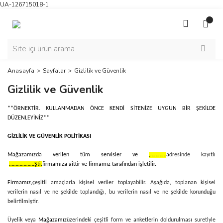
UA-126715018-1
Anasayfa
Sayfalar
Gizlilik ve Güvenlik
Gizlilik ve Güvenlik
**ÖRNEKTİR. KULLANMADAN ÖNCE KENDİ SİTENİZE UYGUN BİR ŞEKİLDE
DÜZENLEYİNİZ**
GİZLİLİK VE GÜVENLİK POLİTİKASI
Mağazamızda verilen tüm servisler ve
,…………
adresinde kayıtlı
……………….Şti.
firmamıza aittir ve firmamız tarafından işletilir.
Firmamız,
çeşitli amaçlarla kişisel veriler toplayabilir. Aşağıda, toplanan kişisel
verilerin nasıl ve ne şekilde toplandığı, bu verilerin nasıl ve ne şekilde korunduğu
belirtilmiştir.
Üyelik veya
Mağazamız
üzerindeki çeşitli form ve anketlerin doldurulması suretiyle