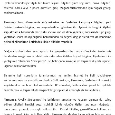
üyelerin kendileriyle ilgili bir takım kişisel bilgileri (isim-soy isim, firma bilgileri,
telefon, adres veya e-posta adresleri gibi)
Mağazamız
tarafından işin doğası gereği
toplanmaktadır.
Firmamız bazı dönemlerde müşterilerine ve üyelerine kampanya bilgileri, yeni
ürünler hakkında bilgiler, promosyon teklifleri gönderebilir. Üyelerimiz bu gibi bilgileri
alıp almama konusunda her türlü seçimi üye olurken yapabilir, sonrasında üye girişi
yaptıktan sonra hesap bilgileri bölümünden bu seçimi değiştirilebilir ya da kendisine
gelen bilgilendirme iletisindeki linkle bildirim yapabilir.
Mağazamız
üzerinden veya eposta ile gerçekleştirilen onay sürecinde, üyelerimiz
tarafından mağazamıza elektronik ortamdan iletilen kişisel bilgiler, Üyelerimiz ile
yaptığımız "Kullanıcı Sözleşmesi" ile belirlenen amaçlar ve kapsam dışında üçüncü
kişilere açıklanmayacaktır.
Sistemle ilgili sorunların tanımlanması ve verilen hizmet ile ilgili çıkabilecek
sorunların veya uyuşmazlıkların hızla çözülmesi için,
Firmamız
, üyelerinin IP adresini
kaydetmekte ve bunu kullanmaktadır. IP adresleri, kullanıcıları genel bir şekilde
tanımlamak ve kapsamlı demografik bilgi toplamak amacıyla da kullanılabilir.
Firmamız
, Üyelik Sözleşmesi ile belirlenen amaçlar ve kapsam dışında da, talep
edilen bilgileri kendisi veya işbirliği içinde olduğu kişiler tarafından doğrudan
pazarlama yapmak amacıyla kullanabilir. Kişisel bilgiler, gerektiğinde kullanıcıyla
temas kurmak için de kullanılabilir.
Firmamız
tarafından talep edilen bilgiler veya