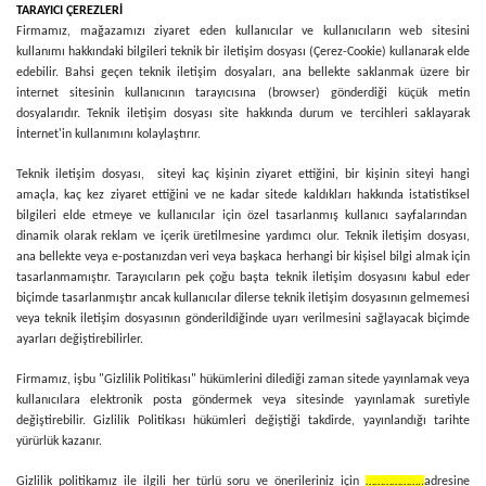
TARAYICI ÇEREZLERİ
Firmamız, mağazamızı ziyaret eden kullanıcılar ve kullanıcıların web sitesini
kullanımı hakkındaki bilgileri teknik bir iletişim dosyası (Çerez-Cookie) kullanarak elde
edebilir. Bahsi geçen teknik iletişim dosyaları, ana bellekte saklanmak üzere bir
internet sitesinin kullanıcının tarayıcısına (browser) gönderdiği küçük metin
dosyalarıdır. Teknik iletişim dosyası site hakkında durum ve tercihleri saklayarak
İnternet'in kullanımını kolaylaştırır.
Teknik iletişim dosyası, siteyi kaç kişinin ziyaret ettiğini, bir kişinin siteyi hangi
amaçla, kaç kez ziyaret ettiğini ve ne kadar sitede kaldıkları hakkında istatistiksel
bilgileri elde etmeye ve kullanıcılar için özel tasarlanmış kullanıcı sayfalarından
dinamik olarak reklam ve içerik üretilmesine yardımcı olur. Teknik iletişim dosyası,
ana bellekte veya e-postanızdan veri veya başkaca herhangi bir kişisel bilgi almak için
tasarlanmamıştır. Tarayıcıların pek çoğu başta teknik iletişim dosyasını kabul eder
biçimde tasarlanmıştır ancak kullanıcılar dilerse teknik iletişim dosyasının gelmemesi
veya teknik iletişim dosyasının gönderildiğinde uyarı verilmesini sağlayacak biçimde
ayarları değiştirebilirler.
Firmamız, işbu "Gizlilik Politikası" hükümlerini dilediği zaman sitede yayınlamak veya
kullanıcılara elektronik posta göndermek veya sitesinde yayınlamak suretiyle
değiştirebilir. Gizlilik Politikası hükümleri değiştiği takdirde, yayınlandığı tarihte
yürürlük kazanır.
Gizlilik politikamız ile ilgili her türlü soru ve önerileriniz için
………………..
adresine