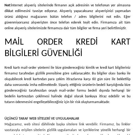
Not:
İnternet alışveriş sitelerinde firmanın açık adresinin ve telefonun yer almasına
dikkat edilmesini tavsiye ediyoruz. Alışveriş yapacaksanız alışverişinizi yapmadan
ürünü aldığınız mağazanın bütün telefon / adres bilgilerini not edin. Eğer
güvenmiyorsanız alışverişten önce telefon ederek teyit edin. Firmamıza ait tüm
online alışveriş sitelerimizde firmamıza dair tüm bilgiler ve firma yeri belirtilmiştir.
MAİL ORDER KREDİ KART
BİLGİLERİ GÜVENLİĞİ
Kredi kartı mail-order yöntemi ile bize göndereceğiniz kimlik ve kredi kart bilgileriniz
firmamız tarafından gizlilik prensibine göre saklanacaktır. Bu bilgiler olası banka ile
oluşubilecek kredi kartından para çekim itirazlarına karşı 60 gün süre ile bekletilip
daha sonrasında imha edilmektedir. Sipariş ettiğiniz ürünlerin bedeli karşılığında bize
göndereceğiniz tarafınızdan onaylı mail-order formu bedeli dışında herhangi bir
bedelin kartınızdan çekilmesi halinde doğal olarak bankaya itiraz edebilir ve bu
tutarın ödenmesini engelleyebileceğiniz için bir risk oluşturmamaktadır.
ÜÇÜNCÜ TARAF WEB SİTELERİ VE UYGULAMALAR
Mağazamız, web sitesi dâhilinde başka sitelere link verebilir. Firmamız, bu linkler
vasıtasıyla erişilen sitelerin gizlilik uygulamaları ve içeriklerine yönelik herhangi bir