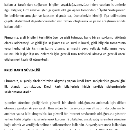
kullanıcı tarafından sağlanan bilgiler veya
Mağazamız
üzerinden yapılan işlemlerle
ilgili bilgiler;
Firmamız
ve işbirliği içinde olduğu kişiler tarafından, "Üyelik Sözleşmesi"
ile belirlenen amaçlar ve kapsam dışında da, üyelerimizin kimliği ifşa edilmeden
çeşitli istatistiksel değerlendirmeler, veri tabanı oluşturma ve pazar araştırmalarında
kullanılabilir.
Firmamız
, gizli bilgileri kesinlikle özel ve gizli tutmayı, bunu bir sır saklama yükümü
olarak addetmeyi ve gizliliğin sağlanması ve sürdürülmesi, gizli bilginin tamamının
veya herhangi bir kısmının kamu alanına girmesini veya yetkisiz kullanımını veya
üçüncü bir kişiye ifşasını önlemek için gerekli tüm tedbirleri almayı ve gerekli özeni
göstermeyi taahhüt etmektedir.
KREDİ KARTI GÜVENLİĞİ
Firmamız
, alışveriş sitelerimizden alışveriş yapan kredi kartı sahiplerinin güvenliğini
ilk planda tutmaktadır. Kredi kartı bilgileriniz hiçbir şekilde sistemimizde
saklanmamaktadır.
İşlemler sürecine girdiğinizde güvenli bir sitede olduğunuzu anlamak için dikkat
etmeniz gereken iki şey vardır. Bunlardan biri tarayıcınızın en alt satırında bulunan bir
anahtar ya da kilit simgesidir. Bu güvenli bir internet sayfasında olduğunuzu gösterir
ve her türlü bilgileriniz şifrelenerek korunur. Bu bilgiler, ancak satış işlemleri sürecine
bağlı olarak ve verdiğiniz talimat istikametinde kullanılır. Alışveriş sırasında kullanılan