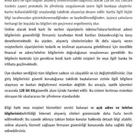
kredi kartı ile ilgili bilgiler alışveriş sitelerimizden bağımsız olarak 128 bit SSL (Secure
Sockets Layer) protokolü ile şifrelenip sorgulanmak üzere ilgili bankaya ulaştırılır.
Kartın kullanılabilirliği onaylandığı takdirde alışverişe devam edilir. Kartla ilgili hiçbir
bilgi tarafımızdan görüntülenemediğinden ve kaydedilmediğinden, üçüncü şahısların
herhangi bir koşulda bu bilgileri ele geçirmesi engellenmiş olur.
Online olarak kredi kartı ile verilen siparişlerin ödeme/fatura/teslimat adresi
bilgilerinin güvenilirliği firmamiz tarafından Kredi Kartları Dolandırıcılığı'na karşı
denetlenmektedir. Bu yüzden, alışveriş sitelerimizden ilk defa sipariş veren
müşterilerin siparişlerinin tedarik ve teslimat aşamasına gelebilmesi için öncelikle
finansal ve adres/telefon bilgilerinin doğruluğunun onaylanması gereklidir. Bu
bilgilerin kontrolü için gerekirse kredi kartı sahibi müşteri ile veya ilgili banka ile
irtibata geçilmektedir.
Üye olurken verdiğiniz tüm bilgilere sadece siz ulaşabilir ve siz değiştirebilirsiniz. Üye
giriş bilgilerinizi güvenli koruduğunuz takdirde başkalarının sizinle ilgili bilgilere
ulaşması ve bunları değiştirmesi mümkün değildir. Bu amaçla, üyelik işlemleri
sırasında
128 bit SSL
güvenlik alanı içinde hareket edilir. Bu sistem kırılması mümkün
olmayan bir uluslararası bir şifreleme standardıdır.
Bilgi hattı veya müşteri hizmetleri servisi bulunan ve
açık adres ve telefon
bilgilerinin
belirtildiği İnternet alışveriş siteleri günümüzde daha fazla tercih
edilmektedir. Bu sayede aklınıza takılan bütün konular hakkında detaylı bilgi alabilir,
online alışveriş hizmeti sağlayan firmanın güvenirliği konusunda daha sağlıklı bilgi
edinebilirsiniz.