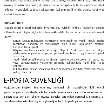
sorumluluk taşımamaktadır.
Firmamıza ait sitede
yayınlanan reklamlar, reklamcılık
yapan iş ortaklarımız aracılığı ile kullanıcılarımıza dağıtılır. İş bu sözleşmedeki Gizlilik
Politikası Prensipleri, sadece Mağazamızın kullanımına ilişkindir, üçüncü taraf web
sitelerini kapsamaz.
İSTİSNAİ HALLER
Aşağıda belirtilen sınırlı hallerde Firmamız, işbu "Gizlilik Politikası" hükümleri dışında
kullanıcılara ait bilgileri üçüncü kişilere açıklayabilir. Bu durumlar sınırlı sayıda olmak
üzere;
Kanun, Kanun Hükmünde Kararname, Yönetmelik v.b. yetkili hukuki otorite
tarafından çıkarılan ve yürürlülükte olan hukuk kurallarının getirdiği
zorunluluklara uymak;
Mağazamızınkullanıcılarla akdettiği "Üyelik Sözleşmesi"'nin ve diğer
sözleşmelerin gereklerini yerine getirmek ve bunları uygulamaya koymak
amacıyla;
Yetkili idari ve adli otorite tarafından usulüne göre yürütülen bir araştırma
veya soruşturmanın yürütümü amacıyla kullanıcılarla ilgili bilgi talep
edilmesi;
Kullanıcıların hakları veya güvenliklerini korumak için bilgi vermenin gerekli
olduğu hallerdir.
E-POSTA GÜVENLİĞİ
Mağazamızın Müşteri Hizmetleri’ne, herhangi bir siparişinizle ilgili olarak
göndereceğiniz e-postalarda, asla kredi kartı numaranızı veya şifrelerinizi yazmayınız.
E-postalarda yer alan bilgiler üçüncü şahıslar tarafından görülebilir. Firmamız e-
postalarınızdan aktarılan bilgilerin güvenliğini hiçbir koşulda garanti edemez.