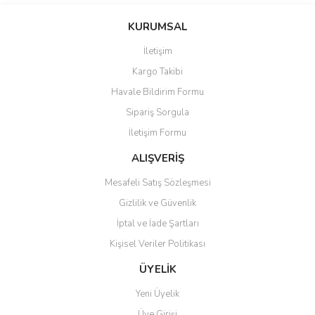
Bu ürünün fiyat bilgisi, resim, ürün açıklamalarında ve diğer
konularda yetersiz gördüğünüz noktaları öneri formunu kullanarak
Bu ürüne ilk yorumu siz yapın!
KURUMSAL
tarafımıza iletebilirsiniz.
Görüş ve önerileriniz için teşekkür ederiz.
İletişim
Yorum Yaz
Kargo Takibi
Ürün resmi kalitesiz, bozuk veya görüntülenemiyor.
Havale Bildirim Formu
Ürün açıklamasında eksik bilgiler bulunuyor.
Sipariş Sorgula
Ürün bilgilerinde hatalar bulunuyor.
İletişim Formu
Ürün fiyatı diğer sitelerden daha pahalı.
Bu ürüne benzer farklı alternatifler olmalı.
ALIŞVERİŞ
Mesafeli Satış Sözleşmesi
Gizlilik ve Güvenlik
İptal ve İade Şartları
Kişisel Veriler Politikası
Gönder
ÜYELİK
Yeni Üyelik
Üye Girişi