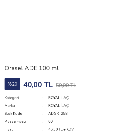
Orasel ADE 100 ml
40,00 TL
%20
50,00 TL
Kategori
ROYAL İLAÇ
Marka
ROYAL İLAÇ
Stok Kodu
ADGRT258
Piyasa Fiyatı
60
Fiyat
46,30 TL + KDV