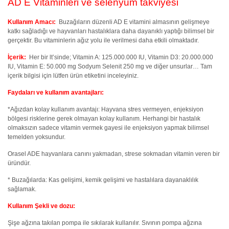
AD E Vitaminleri ve selenyum takviyesi
Kullanım Amacı:
Buzağıların düzenli AD E vitamini almasının gelişmeye
katkı sağladığı ve hayvanları hastalıklara daha dayanıklı yaptığı bilimsel bir
gerçektir. Bu vitaminlerin ağız yolu ile verilmesi daha etkili olmaktadır.
İçerik:
Her bir lt’sinde; Vitamin A: 125.000.000 IU, Vitamin D3: 20.000.000
IU, Vitamin E: 50.000 mg Sodyum Selenit 250 mg ve diğer unsurlar… Tam
içerik bilgisi için lütfen ürün etiketini inceleyiniz.
Faydaları ve kullanım avantajları:
*Ağızdan kolay kullanım avantajı: Hayvana stres vermeyen, enjeksiyon
bölgesi risklerine gerek olmayan kolay kullanım. Herhangi bir hastalık
olmaksızın sadece vitamin vermek gayesi ile enjeksiyon yapmak bilimsel
temelden yoksundur.
Orasel ADE hayvanlara canını yakmadan, strese sokmadan vitamin veren bir
üründür.
* Buzağılarda: Kas gelişimi, kemik gelişimi ve hastalılara dayanaklılık
sağlamak.
Kullanım Şekli ve dozu:
Şişe ağzına takılan pompa ile sıkılarak kullanılır. Sıvının pompa ağzına