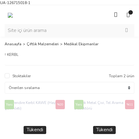
UA-126715018-1
Anasayfa
Çiftlik Malzemeleri
Medikal Ekipmanlar
KERBL
Stoktakiler
Toplam 2 ürün
Yeni
Yeni
%20
%11
Tükendi
Tükendi