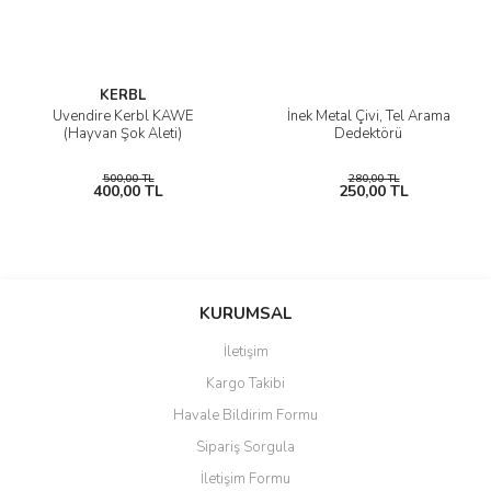
KERBL
Üvendire Kerbl KAWE
İnek Metal Çivi, Tel Arama
(Hayvan Şok Aleti)
Dedektörü
500,00 TL
280,00 TL
400,00 TL
250,00 TL
KURUMSAL
İletişim
Kargo Takibi
Havale Bildirim Formu
Sipariş Sorgula
İletişim Formu