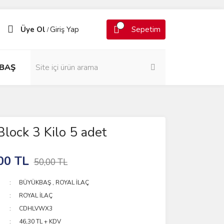
Üye Ol
Giriş Yap
Sepetim
/
BAŞ
Block 3 Kilo 5 adet
00 TL
50,00 TL
BÜYÜKBAŞ
,
ROYAL İLAÇ
ROYAL İLAÇ
CDHLVWX3
46,30 TL + KDV