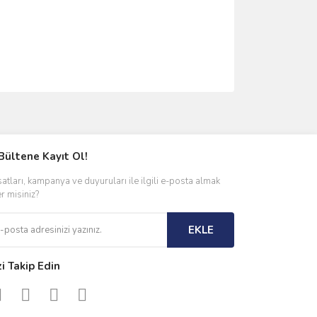
ımıza iletebilirsiniz.
Bültene Kayıt Ol!
satları, kampanya ve duyuruları ile ilgili e-posta almak
er misiniz?
EKLE
zi Takip Edin