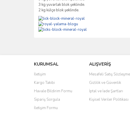
3 kg yuvarlak blok şeklinde.
2 kg külçe blok şeklinde.
Bu ürünün fiyat bilgisi, resim, ürün açıklamalarında 
Görüş ve önerileriniz için teşekkür ederiz.
KURUMSAL
ALIŞVERİŞ
Ürün resmi kalitesiz, bozuk veya görüntülenemiyo
Ürün açıklamasında eksik bilgiler bulunuyor.
İletişim
Mesafeli Satış Sözleşme
Ürün bilgilerinde hatalar bulunuyor.
Kargo Takibi
Gizlilik ve Güvenlik
Ürün fiyatı diğer sitelerden daha pahalı.
Havale Bildirim Formu
İptal ve İade Şartları
Bu ürüne benzer farklı alternatifler olmalı.
Sipariş Sorgula
Kişisel Veriler Politikası
İletişim Formu