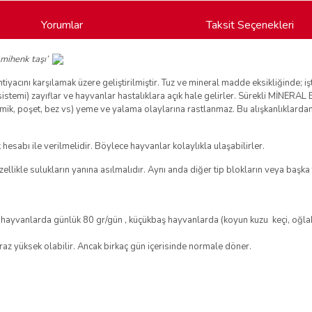
Yorumlar
Taksit Seçenekleri
 mihenk taşı’
iyacını karşılamak üzere geliştirilmiştir. Tuz ve mineral madde eksikliğinde; iş
stemi) zayıflar ve hayvanlar hastalıklara açık hale gelirler. Sürekli MİNERA
ik, poşet, bez vs) yeme ve yalama olaylarına rastlanmaz. Bu alışkanlıklardan
esabı ile verilmelidir. Böylece hayvanlar kolaylıkla ulaşabilirler.
zellikle sulukların yanına asılmalıdır. Aynı anda diğer tip blokların veya ba
hayvanlarda günlük 80 gr/gün , küçükbaş hayvanlarda (koyun kuzu keçi, oğlak
iraz yüksek olabilir. Ancak birkaç gün içerisinde normale döner.