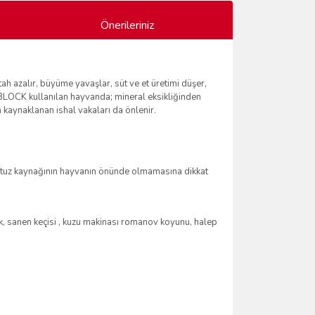
Önerileriniz
tah azalır, büyüme yavaşlar, süt ve et üretimi düşer,
L BLOCK kullanılan hayvanda; mineral eksikliğinden
 kaynaklanan ishal vakaları da önlenir.
şka tuz kaynağının hayvanın önünde olmamasına dikkat
, sanen keçisi , kuzu makinası romanov koyunu, halep