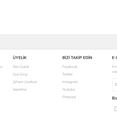
ve diğer konularda yetersiz gördüğünüz noktaları öneri formunu kullanarak taraf
Bu ürüne ilk yorumu siz yapın!
ÜYELİK
BİZİ TAKİP EDİN
E-
r.
Yorum Yaz
si
Yeni Üyelik
Facebook
Fır
ist
Üye Girişi
Twitter
Şifremi Unuttum
Instagram
Sepetiniz
Youtube
Pinterest
Bi