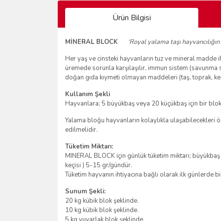
Ürün Bilgisi
MİNERAL BLOCK
‘Royal yalama taşı hayvancılığın
Her yaş ve cinsteki hayvanların tuz ve mineral madde iht
üremede sorunla karşılaşılır, immun sistem (savunma si
doğan gıda kıymeti olmayan maddeleri (taş, toprak, kem
Kullanım Şekli
Hayvanlara; 5 büyükbaş veya 20 küçükbaş için bir blok h
Yalama bloğu hayvanların kolaylıkla ulaşabilecekleri ö
edilmelidir.
Tüketim Miktarı:
MINERAL BLOCK için günlük tüketim miktarı; büyükbaş 
keçisi ) 5-15 gr/gündür.
Tüketim hayvanın ihtiyacına bağlı olarak ilk günlerde b
Sunum Şekli:
20 kg kübik blok şeklinde.
10 kg kübik blok şeklinde.
5 kg yuvarlak blok şeklinde.