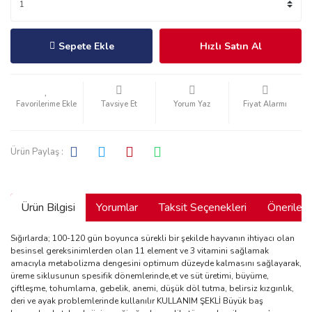
Sepete Ekle
Hızlı Satın Al
Tavsiye Et
Yorum Yaz
Fiyat Alarmı
Ürün Paylaş :
Ürün Bilgisi
Yorumlar
Taksit Seçenekleri
Önerilerin
Sığırlarda; 100-120 gün boyunca sürekli bir şekilde hayvanın ihtiyacı olan
besinsel gereksinimlerden olan 11 element ve 3 vitamini sağlamak
amacıyla metabolizma dengesini optimum düzeyde kalmasını sağlayarak,
üreme siklusunun spesifik dönemlerinde,et ve süt üretimi, büyüme,
çiftleşme, tohumlama, gebelik, anemi, düşük döl tutma, belirsiz kızgınlık,
deri ve ayak problemlerinde kullanılır KULLANIM ŞEKLİ Büyük baş