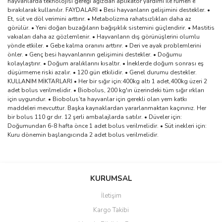
hayvanlarda teknolojisi gereği ağızdan aplikatör yardımı ile rumen’e
bırakılarak kullanılır. FAYDALARI • Besi hayvanların gelişimini destekler. •
Et, süt ve döl verimini arttırır. • Metabolizma rahatsızlıkları daha az
görülür. • Yeni doğan buzağıların bağışıklık sistemini güçlendirir. • Mastitis
vakıaları daha az gözlemlenir. • Hayvanların dış görünüşlerini olumlu
yönde etkiler. • Gebe kalma oranını arttırır. • Deri ve ayak problemlerini
önler. • Genç besi hayvanlarının gelişimini destekler. • Doğumu
kolaylaştırır. • Doğum aralıklarını kısaltır. • İneklerde doğum sonrası eş
düşürmeme riski azalır. • 120 gün etkilidir. • Genel durumu destekler.
KULLANIM MİKTARLARI • Her bir sığır için:400kg altı 1 adet,400kg üzeri 2
adet bolus verilmelidir. • Biobolus, 200 kg'ın üzerindeki tüm sığır ırkları
için uygundur. • Biobolus’ta hayvanlar için gerekli olan yem katkı
maddeleri mevcuttur. Başka kaynaklardan yararlanmaktan kaçınınız. Her
bir bolus 110 gr dır. 12 şerli ambalajlarda satılır. • Düveler için:
Doğumundan 6-8 hafta önce 1 adet bolus verilmelidir. • Süt inekleri için:
Kuru dönemin başlangıcında 2 adet bolus verilmelidir.
Bu ürünün fiyat bilgisi, resim, ürün açıklamalarında ve diğer
konularda yetersiz gördüğünüz noktaları öneri formunu kullanarak
Bu ürüne ilk yorumu siz yapın!
KURUMSAL
tarafımıza iletebilirsiniz.
Görüş ve önerileriniz için teşekkür ederiz.
İletişim
Yorum Yaz
Kargo Takibi
Ürün resmi kalitesiz, bozuk veya görüntülenemiyor.