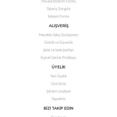
Havale Bildirim Formu
Ürün açıklamasında eksik bilgiler bulunuyor.
Sipariş Sorgula
Ürün bilgilerinde hatalar bulunuyor.
İletişim Formu
Ürün fiyatı diğer sitelerden daha pahalı.
Bu ürüne benzer farklı alternatifler olmalı.
ALIŞVERİŞ
Mesafeli Satış Sözleşmesi
Gizlilik ve Güvenlik
İptal ve İade Şartları
Kişisel Veriler Politikası
Gönder
ÜYELİK
Yeni Üyelik
Üye Girişi
Şifremi Unuttum
Sepetiniz
BİZİ TAKİP EDİN