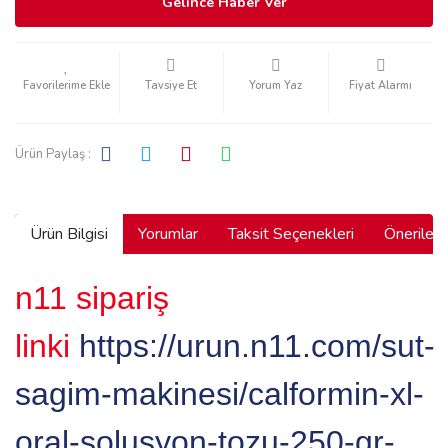
Gelince Haber Ver
Tavsiye Et
Yorum Yaz
Fiyat Alarmı
Ürün Paylaş :
Ürün Bilgisi
Yorumlar
Taksit Seçenekleri
Önerilerin
n11 sipariş
linki
https://urun.n11.com/sut-
sagim-makinesi/calformin-xl-
oral-solusyon-tozu-250-gr-