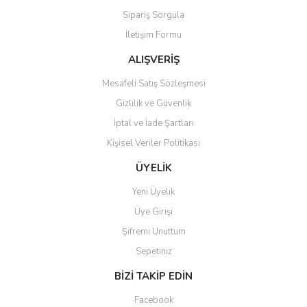
Sipariş Sorgula
Ürün bilgilerinde hatalar bulunuyor.
İletişim Formu
Ürün fiyatı diğer sitelerden daha pahalı.
Bu ürüne benzer farklı alternatifler olmalı.
ALIŞVERİŞ
Mesafeli Satış Sözleşmesi
Gizlilik ve Güvenlik
İptal ve İade Şartları
Kişisel Veriler Politikası
Gönder
ÜYELİK
Yeni Üyelik
Üye Girişi
Şifremi Unuttum
Sepetiniz
BİZİ TAKİP EDİN
Facebook