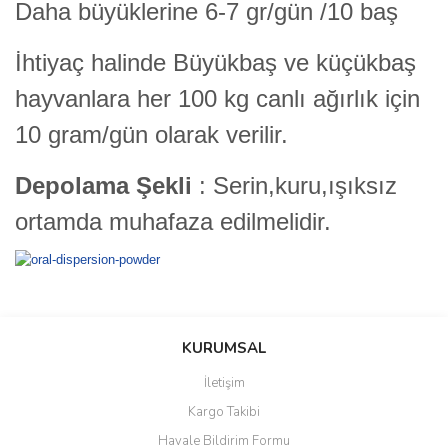
Daha büyüklerine 6-7 gr/gün /10 baş
İhtiyaç halinde Büyükbaş ve küçükbaş
hayvanlara her 100 kg canlı ağırlık için
10 gram/gün olarak verilir.
Depolama Şekli
: Serin,kuru,ışıksız
ortamda muhafaza edilmelidir.
Bu ürünün fiyat bilgisi, resim, ürün açıklamalarında ve diğer
konularda yetersiz gördüğünüz noktaları öneri formunu kullanarak
Bu ürüne ilk yorumu siz yapın!
KURUMSAL
tarafımıza iletebilirsiniz.
Görüş ve önerileriniz için teşekkür ederiz.
İletişim
Yorum Yaz
Kargo Takibi
Ürün resmi kalitesiz, bozuk veya görüntülenemiyor.
Havale Bildirim Formu
Ürün açıklamasında eksik bilgiler bulunuyor.