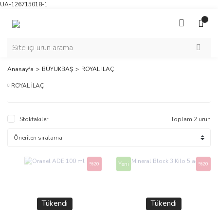
UA-126715018-1
Anasayfa
BÜYÜKBAŞ
ROYAL İLAÇ
ROYAL İLAÇ
Stoktakiler
Toplam 2 ürün
Yeni
%20
%20
Tükendi
Tükendi