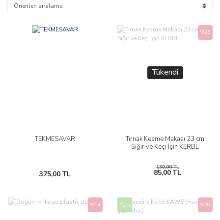
%35
Tükendi
TEKMESAVAR
Tırnak Kesme Makası 23 cm
Sığır ve Keçi İçin KERBL
130,00 TL
85,00 TL
375,00 TL
Yeni
%14
%20