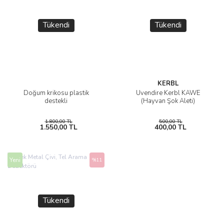
Tükendi
Tükendi
KERBL
Doğum krikosu plastik
Üvendire Kerbl KAWE
destekli
(Hayvan Şok Aleti)
1.800,00 TL
500,00 TL
1.550,00 TL
400,00 TL
Yeni
%11
Tükendi