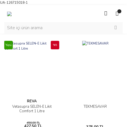
UA-126715018-1
Yeni
%5
REVA
Vetasupra SELEN-E Likit
TEKMESAVAR
Comfort 1 Litre
450,00 TL
427,50 TL
375,00 TL