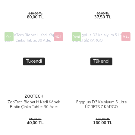
140,00 TL
50,00 TL
80,00 TL
37,50 TL
Yeni
Yeni
%27
%11
Tükendi
Tükendi
ZOOTECH
ZooTech Biopet H Kedi Köpek
Eggplus D3 Kalsiyum 5 Litre
Biotin Çinko Tablet 30 Adet
ÜCRETSİZ KARGO
55,00 TL
180,00 TL
40,00 TL
160,00 TL