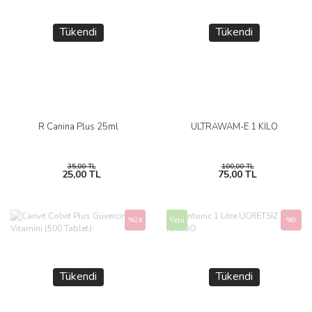
Tükendi
Tükendi
R Canina Plus 25ml
ULTRAWAM-E 1 KİLO
35,00 TL
100,00 TL
25,00 TL
75,00 TL
Yeni
%24
%0
Tükendi
Tükendi