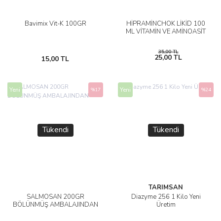
Bavimix Vit-K 100GR
HİPRAMİNCHOK LİKİD 100
ML VİTAMİN VE AMİNOASİT
35,00 TL
25,00 TL
15,00 TL
Yeni
Yeni
%17
%24
Tükendi
Tükendi
TARIMSAN
SALMOSAN 200GR
Diazyme 256 1 Kilo Yeni
BÖLÜNMÜŞ AMBALAJINDAN
Üretim