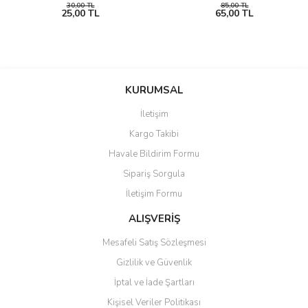
30,00 TL
85,00 TL
25,00 TL
65,00 TL
KURUMSAL
İletişim
Kargo Takibi
Havale Bildirim Formu
Sipariş Sorgula
İletişim Formu
ALIŞVERİŞ
Mesafeli Satış Sözleşmesi
Gizlilik ve Güvenlik
İptal ve İade Şartları
Kişisel Veriler Politikası