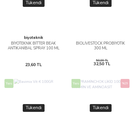
Tükendi
Tükendi
biyoteknik
BİYOTEKNİK BİTTER BEAK
BİOLİVESTOCK PROBİYOTİK
ANTİKANİBAL SPRAY 100 ML
300 ML
50,00 TL
32,50 TL
23,60 TL
Yeni
Yeni
%29
Tükendi
Tükendi