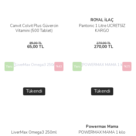
ROYAL İLAÇ
Canvit Colvit Plus Güvercin
Pantonic 1 Litre ÜCRETSİZ
Vitamini (500 Tablet)
KARGO
85,00 TL
270,00 TL
65,00 TL
270,00 TL
Yeni
Yeni
%43
%25
Tükendi
Tükendi
Powermax Mama
LiverMax Omega3 250ml
POWERMAX MAMA 1 kilo