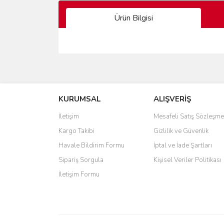
Ürün Bilgisi
Bu ürünün fiyat bilgisi, resim, ürün açıklamalarında 
Görüş ve önerileriniz için teşekkür ederiz.
KURUMSAL
ALIŞVERİŞ
Ürün resmi kalitesiz, bozuk veya görüntülenemiyo
Ürün açıklamasında eksik bilgiler bulunuyor.
İletişim
Mesafeli Satış Sözleşme
Ürün bilgilerinde hatalar bulunuyor.
Kargo Takibi
Gizlilik ve Güvenlik
Ürün fiyatı diğer sitelerden daha pahalı.
Havale Bildirim Formu
İptal ve İade Şartları
Bu ürüne benzer farklı alternatifler olmalı.
Sipariş Sorgula
Kişisel Veriler Politikası
İletişim Formu