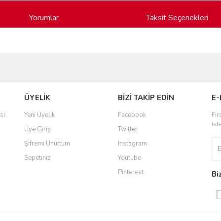
Yorumlar
Taksit Seçenekleri
ve diğer konularda yetersiz gördüğünüz noktaları öneri formunu kullanarak taraf
Bu ürüne ilk yorumu siz yapın!
ÜYELİK
BİZİ TAKİP EDİN
E-
r.
Yorum Yaz
si
Yeni Üyelik
Facebook
Fır
ist
Üye Girişi
Twitter
Şifremi Unuttum
Instagram
Sepetiniz
Youtube
Pinterest
Bi
Gönder