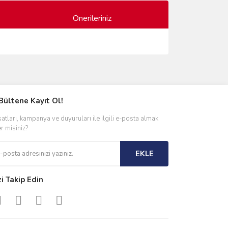
Önerileriniz
ımıza iletebilirsiniz.
Bültene Kayıt Ol!
satları, kampanya ve duyuruları ile ilgili e-posta almak
er misiniz?
EKLE
zi Takip Edin