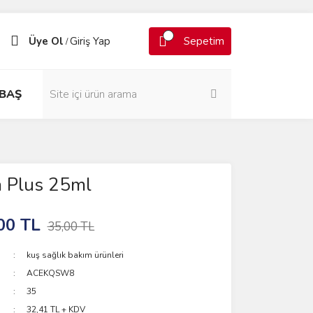
Üye Ol
Giriş Yap
Sepetim
/
BAŞ
a Plus 25ml
00 TL
35,00 TL
kuş sağlık bakım ürünleri
ACEKQSW8
35
32,41 TL + KDV