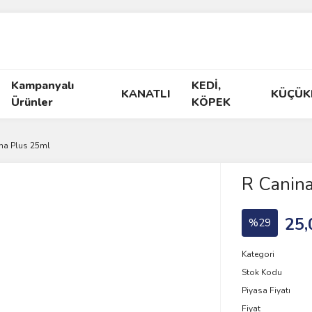
Kampanyalı
KEDİ,
KANATLI
KÜÇÜK
Ürünler
KÖPEK
na Plus 25ml
R Canin
25,
%29
Kategori
Stok Kodu
Piyasa Fiyatı
Fiyat