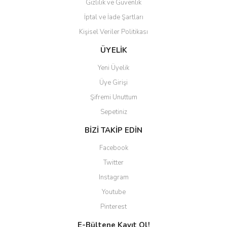
Gizlilik ve Güvenlik
İptal ve İade Şartları
Kişisel Veriler Politikası
Gönder
ÜYELİK
Yeni Üyelik
Üye Girişi
Şifremi Unuttum
Sepetiniz
BİZİ TAKİP EDİN
Facebook
Twitter
Instagram
Youtube
Pinterest
E-Bültene Kayıt Ol!