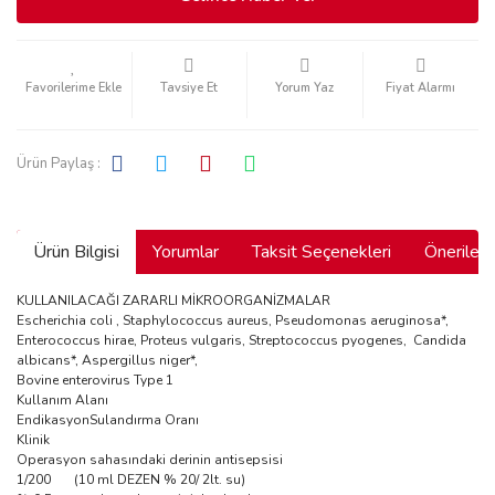
Tavsiye Et
Yorum Yaz
Fiyat Alarmı
Ürün Paylaş :
Ürün Bilgisi
Yorumlar
Taksit Seçenekleri
Önerilerin
KULLANILACAĞI ZARARLI MİKROORGANİZMALAR
Escherichia coli , Staphylococcus aureus, Pseudomonas aeruginosa*,
Enterococcus hirae, Proteus vulgaris, Streptococcus pyogenes, Candida
albicans*, Aspergillus niger*,
Bovine enterovirus Type 1
Kullanım Alanı
Endikasyon
Sulandırma Oranı
Klinik
Operasyon sahasındaki derinin antisepsisi
1/200 (10 ml DEZEN % 20/ 2lt. su)