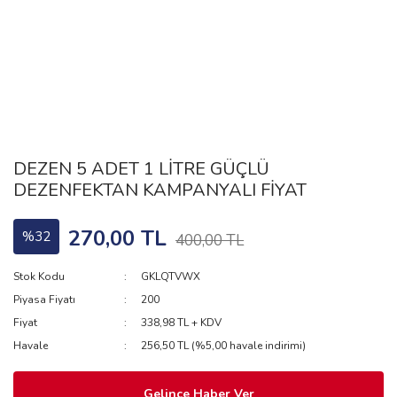
DEZEN 5 ADET 1 LİTRE GÜÇLÜ
DEZENFEKTAN KAMPANYALI FİYAT
270,00 TL
%32
400,00 TL
Stok Kodu
GKLQTVWX
Piyasa Fiyatı
200
Fiyat
338,98 TL + KDV
Havale
256,50 TL (%5,00 havale indirimi)
Gelince Haber Ver