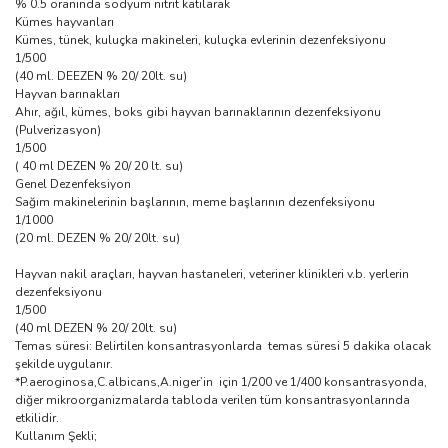
% 0.5 oranında sodyum nitrit katılarak
Kümes hayvanları
Kümes, tünek, kuluçka makineleri, kuluçka evlerinin dezenfeksiyonu
1/500
(40 ml. DEEZEN % 20/ 20lt. su)
Hayvan barınakları
Ahır, ağıl, kümes, boks gibi hayvan barınaklarının dezenfeksiyonu
(Pulverizasyon)
1/500
( 40 ml DEZEN % 20/ 20 lt. su)
Genel Dezenfeksiyon
Sağım makinelerinin başlarının, meme başlarının dezenfeksiyonu
1/1000
(20 ml. DEZEN % 20/ 20lt. su)
Hayvan nakil araçları, hayvan hastaneleri, veteriner klinikleri v.b. yerlerin
dezenfeksiyonu
1/500
(40 ml DEZEN % 20/ 20lt. su)
Temas süresi: Belirtilen konsantrasyonlarda temas süresi 5 dakika olacak
şekilde uygulanır.
*P.aeroginosa,C.albicans,A.niger’in için 1/200 ve 1/400 konsantrasyonda,
diğer mikroorganizmalarda tabloda verilen tüm konsantrasyonlarında
etkilidir.
Kullanım Şekli;