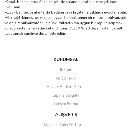
⦁
Kapalı barınaklarda önerilen şekilde sulandırılarak sisleme şeklinde
uygulanır.
⦁
Küçük barınak ve alanlarda badana veya fırçalama şeklinde uygulanabilir.
⦁
Ahır, ağıl, kümes, boks gibi hayvan barınaklarının bir motorlu pülvarizatör
ya da sırt pülvarizatörü ile püskürtülerek veya uygun bir kap ile serpmek
suretiyle ıslatılana kadar sulandırılmış DEZEN % 20 Dezenfektan Çözelti
uygulamak suretiyle dezenfekte edilir.
Bu ürünün fiyat bilgisi, resim, ürün açıklamalarında ve diğer
konularda yetersiz gördüğünüz noktaları öneri formunu kullanarak
Bu ürüne ilk yorumu siz yapın!
KURUMSAL
tarafımıza iletebilirsiniz.
Görüş ve önerileriniz için teşekkür ederiz.
İletişim
Yorum Yaz
Kargo Takibi
Ürün resmi kalitesiz, bozuk veya görüntülenemiyor.
Havale Bildirim Formu
Ürün açıklamasında eksik bilgiler bulunuyor.
Sipariş Sorgula
Ürün bilgilerinde hatalar bulunuyor.
İletişim Formu
Ürün fiyatı diğer sitelerden daha pahalı.
Bu ürüne benzer farklı alternatifler olmalı.
ALIŞVERİŞ
Mesafeli Satış Sözleşmesi