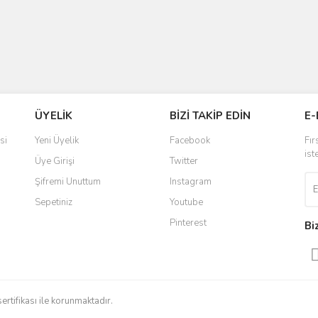
ÜYELİK
BİZİ TAKİP EDİN
E-
si
Yeni Üyelik
Facebook
Fır
ist
Üye Girişi
Twitter
Şifremi Unuttum
Instagram
Sepetiniz
Youtube
Pinterest
Bi
sertifikası ile korunmaktadır.