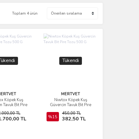
Toplam 4 ürün
Tükendi
Tükendi
ERTVET
MERTVET
ox Köpek Kuş
Niwtox Köpek Kuş
İncele
İncele
n Tavuk Bit Pire
Güvercin Tavuk Bit Pire
500 G 10ADET
Tozu 500 G
2.000,00 TL
450,00 TL
Stokta Yok
%15
Stokta Yok
1.700,00 TL
382,50 TL