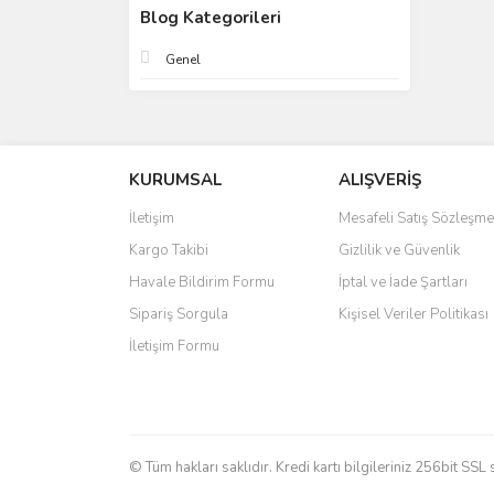
Blog Kategorileri
Genel
KURUMSAL
ALIŞVERİŞ
İletişim
Mesafeli Satış Sözleşme
Kargo Takibi
Gizlilik ve Güvenlik
Havale Bildirim Formu
İptal ve İade Şartları
Sipariş Sorgula
Kişisel Veriler Politikası
İletişim Formu
© Tüm hakları saklıdır. Kredi kartı bilgileriniz 256bit SSL 