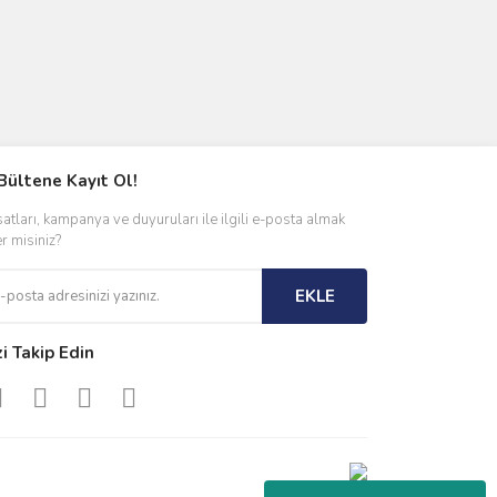
Bültene Kayıt Ol!
satları, kampanya ve duyuruları ile ilgili e-posta almak
er misiniz?
EKLE
zi Takip Edin