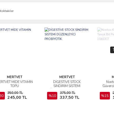
toktakiler
MERTVET
MERTVET
M
RTVET MİDE VİTAMİN
DİGESTİVE STOCK
Niwt
İncele
İncele
TOPU
SİNDİRİM SİSTEMİ
Güverci
DÜZENLEYİCİ PROBİYOTİK
Tozu 
350,00 TL
375,00 TL
30
Sepete Ekle
%10
Sepete Ekle
%15
245,00 TL
337,50 TL