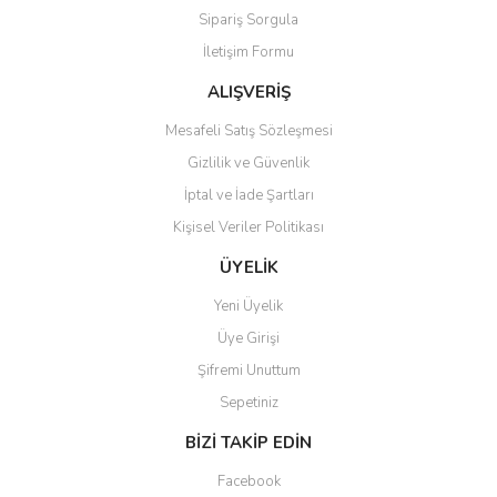
Sipariş Sorgula
Ürün bilgilerinde hatalar bulunuyor.
İletişim Formu
Ürün fiyatı diğer sitelerden daha pahalı.
Bu ürüne benzer farklı alternatifler olmalı.
ALIŞVERİŞ
Mesafeli Satış Sözleşmesi
Gizlilik ve Güvenlik
İptal ve İade Şartları
Kişisel Veriler Politikası
Gönder
ÜYELİK
Yeni Üyelik
Üye Girişi
Şifremi Unuttum
Sepetiniz
BİZİ TAKİP EDİN
Facebook