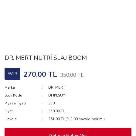
DR. MERT NUTRİ SLAJ BOOM
270,00 TL
%23
350,00 TL
Marka
DR. MERT
Stok Kodu
DFJKLSUY
Piyasa Fiyatı
350
Fiyat
350,00 TL
Havale
261,90 TL (%3,00 havale indirimi)
Gelince Haber Ver