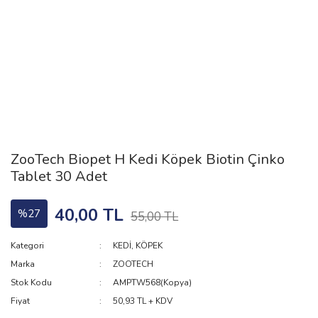
ZooTech Biopet H Kedi Köpek Biotin Çinko
Tablet 30 Adet
40,00 TL
%27
55,00 TL
Kategori
KEDİ, KÖPEK
Marka
ZOOTECH
Stok Kodu
AMPTW568(Kopya)
Fiyat
50,93 TL + KDV