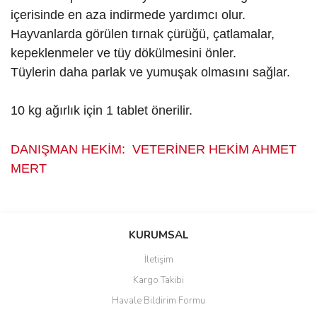
içerisinde en aza indirmede yardımcı olur.
Hayvanlarda görülen tırnak çürüğü, çatlamalar,
kepeklenmeler ve tüy dökülmesini önler.
Tüylerin daha parlak ve yumuşak olmasını sağlar.
10 kg ağırlık için 1 tablet önerilir.
DANIŞMAN HEKİM: VETERİNER HEKİM AHMET
MERT
Bu ürünün fiyat bilgisi, resim, ürün açıklamalarında ve diğer
ÜRÜNLERİMİZ VETERİNER HEKİM GÜVENCELİDİR
konularda yetersiz gördüğünüz noktaları öneri formunu kullanarak
Bu ürüne ilk yorumu siz yapın!
tarafımıza iletebilirsiniz.
KURUMSAL
Görüş ve önerileriniz için teşekkür ederiz.
İletişim
Yorum Yaz
Kargo Takibi
Ürün resmi kalitesiz, bozuk veya görüntülenemiyor.
Havale Bildirim Formu
Ürün açıklamasında eksik bilgiler bulunuyor.