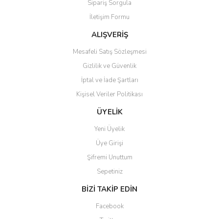
Sipariş Sorgula
Ürün bilgilerinde hatalar bulunuyor.
İletişim Formu
Ürün fiyatı diğer sitelerden daha pahalı.
Bu ürüne benzer farklı alternatifler olmalı.
ALIŞVERİŞ
Mesafeli Satış Sözleşmesi
Gizlilik ve Güvenlik
İptal ve İade Şartları
Kişisel Veriler Politikası
Gönder
ÜYELİK
Yeni Üyelik
Üye Girişi
Şifremi Unuttum
Sepetiniz
BİZİ TAKİP EDİN
Facebook