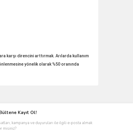
ara karşı direncini arttırmak. Arılarda kullanım
rın önlenmesine yönelik olarak %50 oranında
ımıza iletebilirsiniz.
Bültene Kayıt Ol!
satları, kampanya ve duyuruları ile ilgili e-posta almak
er misiniz?