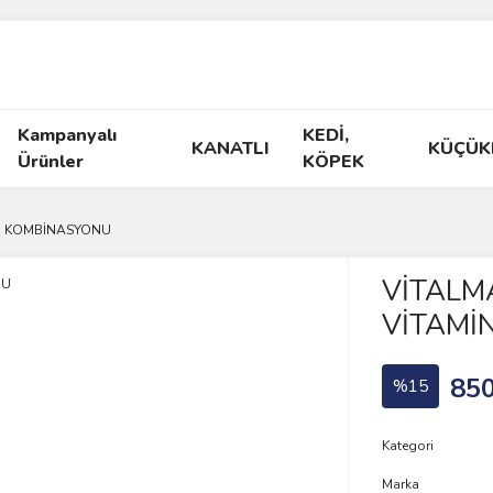
Kampanyalı
KEDİ,
KANATLI
KÜÇÜK
Ürünler
KÖPEK
İN KOMBİNASYONU
VİTALMA
VİTAMİ
850
%15
Kategori
Marka