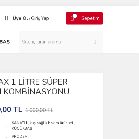
Üye Ol
Giriş Yap
Sepetim
/
BAŞ
X 1 LİTRE SÜPER
N KOMBİNASYONU
,00 TL
1.000,00 TL
KANATLI
,
kuş sağlık bakım ürünleri
,
KÜÇÜKBAŞ
PRODEM