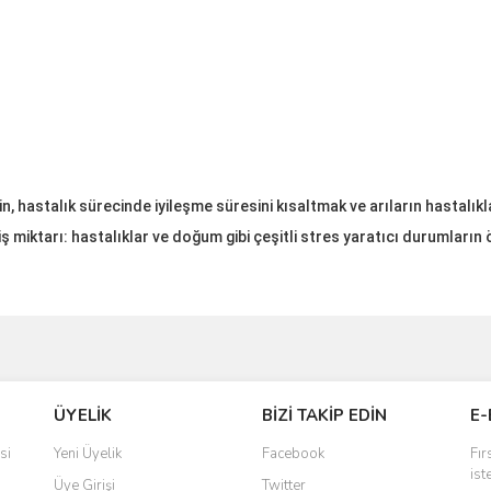
n, hastalık sürecinde iyileşme süresini kısaltmak ve arıların hastalıkl
eriliş miktarı: hastalıklar ve doğum gibi çeşitli stres yaratıcı durumla
ve diğer konularda yetersiz gördüğünüz noktaları öneri formunu kullanarak taraf
Bu ürüne ilk yorumu siz yapın!
ÜYELİK
BİZİ TAKİP EDİN
E-
r.
Yorum Yaz
si
Yeni Üyelik
Facebook
Fır
ist
Üye Girişi
Twitter