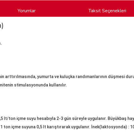
Yorumlar
Taksit Seçenekleri
)
.
nin arttırılmasında, yumurta ve kuluçka randımanlarının düşmesi duru
itenin stimulasyonunda kullanılır.
5 lt/ton içme suyu hesabıyla 2-3 gün süreyle uygulanır. Büyükbaş hayva
 ton içme suyuna 0,5 lt karıştırarak uygulanır. İnek(laktosyonda) : 1