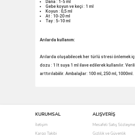
Dana : 1-5 ml
Gebe koyun ve keçi : 1 ml
Koyun : 0,5 ml
At : 10-20 ml
Tay : 5-10 ml
Arılarda kullanım:
Arılarda oluşabilecek her türlü stresi önlemek içi
dozu : 1 lt suya 1 ml ilave edilerek kullanılır. V
arttırılabiilir. Ambalajlar: 100 ml, 250 ml, 1000ml.
Bu ürünün fiyat bilgisi, resim, ürün açıklamalarında 
Görüş ve önerileriniz için teşekkür ederiz.
KURUMSAL
ALIŞVERİŞ
Ürün resmi kalitesiz, bozuk veya görüntülenemiyo
Ürün açıklamasında eksik bilgiler bulunuyor.
İletişim
Mesafeli Satış Sözleşme
Ürün bilgilerinde hatalar bulunuyor.
Kargo Takibi
Gizlilik ve Güvenlik