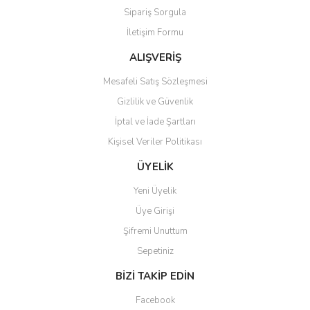
Sipariş Sorgula
Ürün bilgilerinde hatalar bulunuyor.
İletişim Formu
Ürün fiyatı diğer sitelerden daha pahalı.
Bu ürüne benzer farklı alternatifler olmalı.
ALIŞVERİŞ
Mesafeli Satış Sözleşmesi
Gizlilik ve Güvenlik
İptal ve İade Şartları
Kişisel Veriler Politikası
Gönder
ÜYELİK
Yeni Üyelik
Üye Girişi
Şifremi Unuttum
Sepetiniz
BİZİ TAKİP EDİN
Facebook