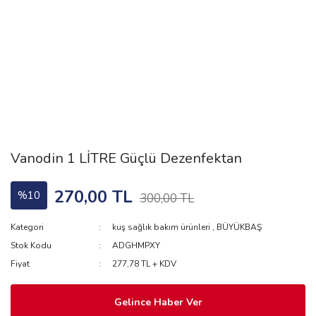
Vanodin 1 LİTRE Güçlü Dezenfektan
270,00 TL
%10
300,00 TL
Kategori
kuş sağlık bakım ürünleri
,
BÜYÜKBAŞ
Stok Kodu
ADGHMPXY
Fiyat
277,78 TL + KDV
Gelince Haber Ver