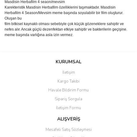
Masdisin Herbafilm 4 seaon/mevsim
Karekteristik Masdisin Herbafilm özelliklerini taşımaktadır. Masdisin
Herbafilm 4 Season/Mevsim meme başında soyulabilir bir film oluşturur.
Oluşan bu
film bitkisel kaynaklı olması sebebiyle çok küçük gözeneklere sahiptir ve
nefes alır. Ancak güçlü dezenfektan etkiye sahiptir ve bakterilerin geçişine.
meme başında varlığına asla izin vermez.
Bu ürünün fiyat bilgisi, resim, ürün açıklamalarında ve diğer
konularda yetersiz gördüğünüz noktaları öneri formunu kullanarak
Bu ürüne ilk yorumu siz yapın!
KURUMSAL
tarafımıza iletebilirsiniz.
Görüş ve önerileriniz için teşekkür ederiz.
İletişim
Yorum Yaz
Kargo Takibi
Ürün resmi kalitesiz, bozuk veya görüntülenemiyor.
Havale Bildirim Formu
Ürün açıklamasında eksik bilgiler bulunuyor.
Sipariş Sorgula
Ürün bilgilerinde hatalar bulunuyor.
İletişim Formu
Ürün fiyatı diğer sitelerden daha pahalı.
Bu ürüne benzer farklı alternatifler olmalı.
ALIŞVERİŞ
Mesafeli Satış Sözleşmesi