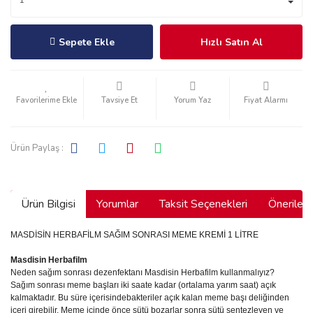
Sepete Ekle
Hızlı Satın Al
Tavsiye Et
Yorum Yaz
Fiyat Alarmı
Ürün Paylaş :
Ürün Bilgisi
Yorumlar
Taksit Seçenekleri
Önerilerin
MASDİSİN HERBAFİLM SAĞIM SONRASI MEME KREMİ 1 LİTRE
Masdisin Herbafilm
Neden sağım sonrası dezenfektanı Masdisin Herbafilm kullanmalıyız?
Sağım sonrası meme başları iki saate kadar (ortalama yarım saat) açık
kalmaktadır. Bu süre içerisindebakteriler açık kalan meme başı deliğinden
içeri girebilir. Meme içinde önce sütü bozarlar sonra sütü sentezleyen ve