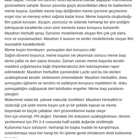
katkı sağlar. Herbal film derinin nefes almasına olanak sağlayan mikroskobik
gözeneklere sahiptir. Bunun yanında güçlü dezenfektan etkisi ile bakterilerin
meme başına. özellikle meme başı deliğinden meme içerisine geçmesine
engel olur ve memeyi ertesi sağıma kadar korur. Meme başında oluşturduğu
film çabuk kuruyan. düzgün. pürüzsüz ve üstünde herhangi bir ahır pisliğini
tutmayacak karakterde uzun süre memede kalan koruyucu bariyerdir.
Masdisin Herbafil spray. Dynamic modellerinde oluşan film çok çok daha
ince ve soyulamazken. Masdisin 4 season ve winter modellerinde oluşan film
soyulabilir karakterdedir.
Meme başını kremleyen. yumuşatan deri koruyucu etki:
Sağım dönemi boyunca; meme başının sık yıkanması sonucu meme başı
derisi çatlar ve deri yapısı bozulur. Zaman zaman meme başında keratin
maddesi çoğalmasına bağlı (hiperkeratozis) deri kalınlaşmaları rapor
edilmektedir. Masdisin Herbafilm içerisindeki Lactic asit bu ölü derileri
uzaklaştırarak keratin birikmesini önlemektedir. Masdisin Herbafilm; doku
yumuşatıcı (gliserin ve lanolin) ve epitelyum koruyucu maddeleri ile. doku
yumuşaklığını sağlayarak deri tahribatını engeller. Meme başı yaralarını
iyileştirir.
Mükemmel ıslatıcılık. yüksek viskozite özellikleri: Masdisin Herbafilm’in
ıslatıcılığı çok iyidir meme başını çok iyi bir şekilde kapsar ve meme
başındaki en küçük çatlaklar. deri gözeneklerine kadar ulaşır
Deri için elverişli. PH değeri: Derideki ölü dokuların uzaklaştırılması. derinin
yenilenmesi için PH 3-4 cıvasında hafif asidik değerde üretilmiştir.
Kullanıma hazır solüsyon: herhangi bir başka madde ile karıştırmaya.
sulandırmaya veya her hangi bir ön işleme gerek olmaksızın direk kullanıma