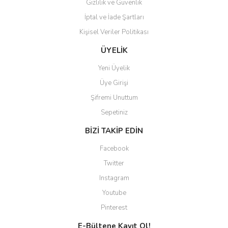
Gizlilik ve Güvenlik
İptal ve İade Şartları
Kişisel Veriler Politikası
Gönder
ÜYELİK
Yeni Üyelik
Üye Girişi
Şifremi Unuttum
Sepetiniz
BİZİ TAKİP EDİN
Facebook
Twitter
Instagram
Youtube
Pinterest
E-Bültene Kayıt Ol!