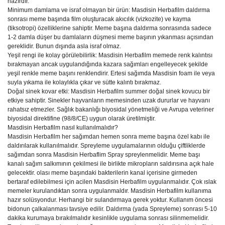
hazırdır.
Minimum damlama ve israf olmayan bir ürün: Masdisin Herbafilm daldırma
sonrası meme başında film oluşturacak akıcılık (vizkozite) ve kayma
(tiksotropi) özelliklerine sahiptir. Meme başına daldırma sonrasında sadece
1-2 damla düşer bu damlaların düşmesi meme başının yıkanması açısından
gereklidir. Bunun dışında asla israf olmaz.
Yeşil rengi ile kolay görülebilirlik: Masdisin Herbafilm memede renk kalıntısı
bırakmayan ancak uygulandığında kazara sağımları engelleyecek şekilde
yeşil renkle meme başını renklendirir. Ertesi sağımda Masdisin foam ile veya
suyla yıkama ile kolaylıkla çıkar ve sütte kalıntı bırakmaz.
Doğal sinek kovar etki: Masdisin Herbafilm summer doğal sinek kovucu bir
etkiye sahiptir. Sinekler hayvanların memesinden uzak dururlar ve hayvanı
rahatsız etmezler. Sağlık bakanlığı biyosidal yönetmeliği ve Avrupa veteriner
biyosidal direktifine (98/8/CE) uygun olarak üretilmiştir.
Masdisin Herbafilm nasıl kullanılmalıdır?
Masdisin Herbafilm her sağımdan hemen sonra meme başına özel kabı ile
daldırılarak kullanılmalıdır. Spreyleme uygulamalarının olduğu çiftliklerde
sağımdan sonra Masdisin Herbaflim Spray spreylenmelidir. Meme başı
kanalı sağım salkımının çekilmesi ile birlikte mikropların saldırısına açık hale
gelecektir. olası meme başındaki bakterilerin kanal içerisine girmeden
bertaraf edilebilmesi için acilen Masdisin Herbafilm uygulanmalıdır. Çok ıslak
memeler kurulandıktan sonra uygulanmaldır. Masdisin Herbafilm kullanıma
hazır solüsyondur. Herhangi bir sulandırmaya gerek yoktur. Kullanım öncesi
bidonun çalkalanması tavsiye edilir. Daldırma (yada Spreyleme) sonrası 5-10
dakika kurumaya bırakılmalıdır kesinlikle uygulama sonrası silinmemelidir.