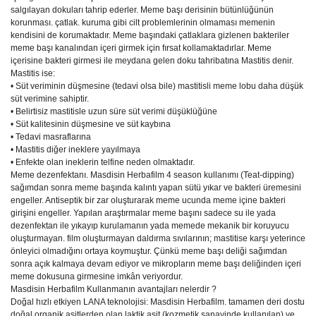
salgılayan dokuları tahrip ederler. Meme başı derisinin bütünlüğünün
korunması. çatlak. kuruma gibi cilt problemlerinin olmaması memenin
kendisini de korumaktadır. Meme başındaki çatlaklara gizlenen bakteriler
meme başı kanalından içeri girmek için fırsat kollamaktadırlar. Meme
içerisine bakteri girmesi ile meydana gelen doku tahribatına Mastitis denir.
Mastitis ise:
• Süt veriminin düşmesine (tedavi olsa bile) mastitisli meme lobu daha düşük
süt verimine sahiptir.
• Belirtisiz mastitisle uzun süre süt verimi düşüklüğüne
• Süt kalitesinin düşmesine ve süt kaybına
• Tedavi masraflarına
• Mastitis diğer ineklere yayılmaya
• Enfekte olan ineklerin telfine neden olmaktadır.
Meme dezenfektanı. Masdisin Herbafilm 4 season kullanımı (Teat-dipping)
sağımdan sonra meme başında kalıntı yapan sütü yıkar ve bakteri üremesini
engeller. Antiseptik bir zar oluşturarak meme ucunda meme içine bakteri
girişini engeller. Yapılan araştırmalar meme başını sadece su ile yada
dezenfektan ile yıkayıp kurulamanın yada memede mekanik bir koruyucu
oluşturmayan. film oluşturmayan daldırma sıvılarının; mastitise karşı yeterince
önleyici olmadığını ortaya koymuştur. Çünkü meme başı deliği sağımdan
sonra açık kalmaya devam ediyor ve mikropların meme başı deliğinden içeri
meme dokusuna girmesine imkân veriyordur.
Masdisin Herbafilm Kullanmanın avantajları nelerdir ?
Doğal hızlı etkiyen LANA teknolojisi: Masdisin Herbafilm. tamamen deri dostu
doğal organik asitlerden olan laktik asit (kozmetik sanayinde kullanılan) ve