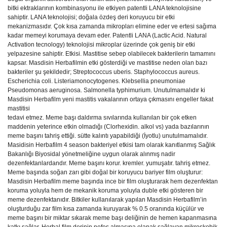
bitki ektraklarının kombinasyonu ile etkiyen patentli LANA teknolojisine
sahiptir. LANA teknolojisi; doğala özdeş deri koruyucu bir etki
mekanizmasıdır. Çok kısa zamanda mikropları elimine eder ve ertesi sağıma
kadar memeyi korumaya devam eder. Patentli LANA (Lactic Acid. Natural
Activation tecnology) teknolojisi mikroplar üzerinde çok geniş bir etki
yelpazesine sahiptir. Etkisi. Mastitise sebep olabilecek bakterilerin tamamını
kapsar. Masdisin Herbafilmin etki gösterdiği ve mastitise neden olan bazı
bakteriler şu şekildedir; Streptococcus uberis. Staphylococcus aureus.
Escherichia coli. Listeriamonocytogenes. Klebsellia pneumoniae
Pseudomonas aeruginosa. Salmonella typhimurium. Unutulmamalıdır ki
Masdisin Herbafilm yeni mastitis vakalarının ortaya çıkmasını engeller fakat
mastitisi
tedavi etmez. Meme başı daldırma sıvılarında kullanılan bir çok etken
maddenin yeterince etkin olmadığı (Clorhexidin. alkol vs) yada bazılarının
meme başını tahriş ettiği. sütte kalıntı yapabildiği (İyotlu) unutulmamalıdır.
Masidisin Herbafilm 4 season bakteriyel etkisi tam olarak kanıtlanmış Sağlık
Bakanlığı Biyosidal yönetmeliğine uygun olarak alınmış nadir
dezenfektanlardandır. Meme başını korur. kremler. yumuşatır. tahriş etmez.
Meme başında soğan zarı gibi doğal bir koruyucu bariyer film oluşturur:
Masdisin Herbafilm meme başında ince bir film oluşturarak hem dezenfektan
koruma yoluyla hem de mekanik koruma yoluyla duble etki gösteren bir
meme dezenfektanıdır. Bitkiler kullanılarak yapılan Masdisin Herbafilm’in
oluşturduğu zar film kısa zamanda kuruyarak % 0.5 oranında küçülür ve
meme başını bir miktar sıkarak meme başı deliğinin de hemen kapanmasına