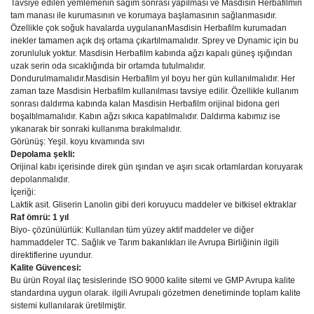
Tavsiye edilen yemlemenin sağım sonrası yapılması ve Masdisin Herbafilmin
tam manası ile kurumasının ve korumaya başlamasının sağlanmasıdır.
Özellikle çok soğuk havalarda uygulananMasdisin Herbafilm kurumadan
inekler tamamen açık dış ortama çıkartılmamalıdır. Sprey ve Dynamic için bu
zorunluluk yoktur. Masdisin Herbafilm kabında ağzı kapalı güneş ışığından
uzak serin oda sıcaklığında bir ortamda tutulmalıdır.
Dondurulmamalıdır.Masdisin Herbafilm yıl boyu her gün kullanılmalıdır. Her
zaman taze Masdisin Herbafilm kullanılması tavsiye edilir. Özellikle kullanım
sonrası daldırma kabında kalan Masdisin Herbafilm orijinal bidona geri
boşaltılmamalıdır. Kabın ağzı sıkıca kapatılmalıdır. Daldırma kabımız ise
yıkanarak bir sonraki kullanıma bırakılmalıdır.
Görünüş: Yeşil. koyu kıvamında sıvı
Depolama şekli:
Orijinal kabı içerisinde direk gün ışından ve aşırı sıcak ortamlardan koruyarak
depolanmalıdır.
İçeriği:
Laktik asit. Gliserin Lanolin gibi deri koruyucu maddeler ve bitkisel ektraklar
Raf ömrü: 1 yıl
Biyo- çözünülürlük: Kullanılan tüm yüzey aktif maddeler ve diğer
hammaddeler TC. Sağlık ve Tarım bakanlıkları ile Avrupa Birliğinin ilgili
direktiflerine uyundur.
Kalite Güvencesi:
Bu ürün Royal ilaç tesislerinde ISO 9000 kalite sitemi ve GMP Avrupa kalite
standardına uygun olarak. ilgili Avrupalı gözetmen denetiminde toplam kalite
sistemi kullanılarak üretilmiştir.