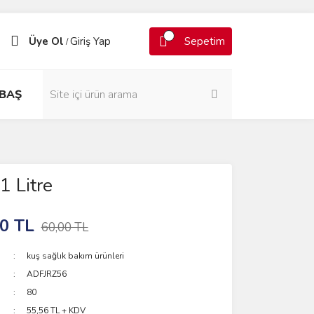
Üye Ol
Giriş Yap
Sepetim
/
BAŞ
1 Litre
0 TL
60,00 TL
kuş sağlık bakım ürünleri
ADFJRZ56
80
55,56 TL + KDV