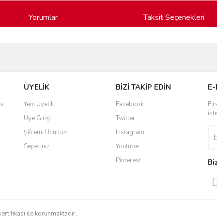
Yorumlar
Taksit Seçenekleri
ve diğer konularda yetersiz gördüğünüz noktaları öneri formunu kullanarak taraf
Bu ürüne ilk yorumu siz yapın!
ÜYELİK
BİZİ TAKİP EDİN
E-
r.
Yorum Yaz
si
Yeni Üyelik
Facebook
Fır
ist
Üye Girişi
Twitter
Şifremi Unuttum
Instagram
Sepetiniz
Youtube
Pinterest
Bi
Gönder
sertifikası ile korunmaktadır.