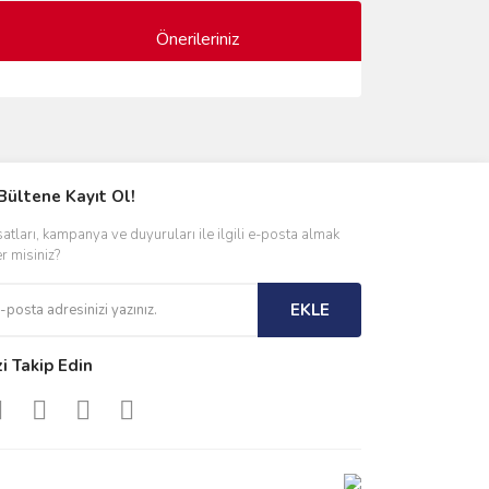
Önerileriniz
ımıza iletebilirsiniz.
Bültene Kayıt Ol!
satları, kampanya ve duyuruları ile ilgili e-posta almak
er misiniz?
EKLE
zi Takip Edin