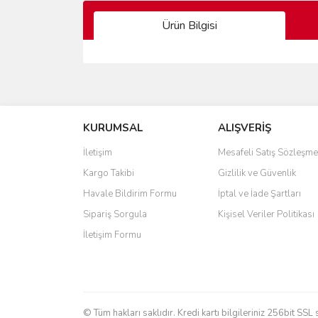
Ürün Bilgisi
Bu ürünün fiyat bilgisi, resim, ürün açıklamalarında 
Görüş ve önerileriniz için teşekkür ederiz.
KURUMSAL
ALIŞVERİŞ
Ürün resmi kalitesiz, bozuk veya görüntülenemiyo
Ürün açıklamasında eksik bilgiler bulunuyor.
İletişim
Mesafeli Satış Sözleşme
Ürün bilgilerinde hatalar bulunuyor.
Kargo Takibi
Gizlilik ve Güvenlik
Ürün fiyatı diğer sitelerden daha pahalı.
Havale Bildirim Formu
İptal ve İade Şartları
Bu ürüne benzer farklı alternatifler olmalı.
Sipariş Sorgula
Kişisel Veriler Politikası
İletişim Formu
© Tüm hakları saklıdır. Kredi kartı bilgileriniz 256bit SSL 