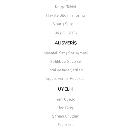
Yorum Yaz
Kargo Takibi
Ürün resmi kalitesiz, bozuk veya görüntülenemiyor.
Havale Bildirim Formu
Ürün açıklamasında eksik bilgiler bulunuyor.
Sipariş Sorgula
Ürün bilgilerinde hatalar bulunuyor.
İletişim Formu
Ürün fiyatı diğer sitelerden daha pahalı.
Bu ürüne benzer farklı alternatifler olmalı.
ALIŞVERİŞ
Mesafeli Satış Sözleşmesi
Gizlilik ve Güvenlik
İptal ve İade Şartları
Kişisel Veriler Politikası
Gönder
ÜYELİK
Yeni Üyelik
Üye Girişi
Şifremi Unuttum
Sepetiniz