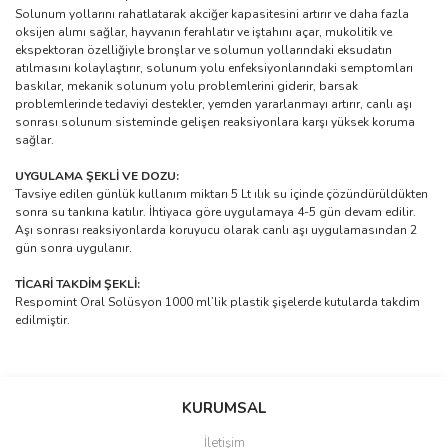
Solunum yollarını rahatlatarak akciğer kapasitesini artırır ve daha fazla
oksijen alımı sağlar, hayvanın ferahlatır ve iştahını açar, mukolitik ve
ekspektoran özelliğiyle bronşlar ve solumun yollarındaki eksudatın
atılmasını kolaylaştırır, solunum yolu enfeksiyonlarındaki semptomları
baskılar, mekanik solunum yolu problemlerini giderir, barsak
problemlerinde tedaviyi destekler, yemden yararlanmayı artırır, canlı aşı
sonrası solunum sisteminde gelişen reaksiyonlara karşı yüksek koruma
sağlar.
UYGULAMA ŞEKLİ VE DOZU:
Tavsiye edilen günlük kullanım miktarı 5 Lt ılık su içinde çözündürüldükten
sonra su tankına katılır. İhtiyaca göre uygulamaya 4-5 gün devam edilir.
Aşı sonrası reaksiyonlarda koruyucu olarak canlı aşı uygulamasından 2
gün sonra uygulanır.
TİCARİ TAKDİM ŞEKLİ:
Respomint Oral Solüsyon 1000 ml’lik plastik şişelerde kutularda takdim
edilmiştir.
Bu ürünün fiyat bilgisi, resim, ürün açıklamalarında ve diğer
konularda yetersiz gördüğünüz noktaları öneri formunu kullanarak
Bu ürüne ilk yorumu siz yapın!
KURUMSAL
tarafımıza iletebilirsiniz.
Görüş ve önerileriniz için teşekkür ederiz.
İletişim