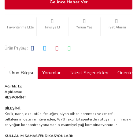
Gelince Haber Ver
Tavsiye Et
Yorum Yaz
Fiyat Alarmı
Ürün Paylaş :
Ürün Bilgisi
Yorumlar
Taksit Seçenekleri
Önerilerin
Ağırlık:
kg
Açıklama:
RESPOMİNT
BİLEŞİMİ:
Kekik, nane, okaliptüs, fesleğen, siyah biber, sarımsak ve zencefil
bitkilerinin özlerini ihtiva eden, %70’i aktif bileşenlerden oluşan, sınıfındaki
en yoğun konsantrasyona sahip esansiyel yağ kombinasyonudur.
KULLANIM SAHASI/ENDİKASYONLARI: