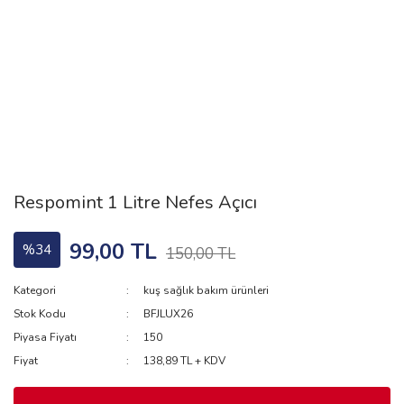
Respomint 1 Litre Nefes Açıcı
99,00 TL
%34
150,00 TL
Kategori
kuş sağlık bakım ürünleri
Stok Kodu
BFJLUX26
Piyasa Fiyatı
150
Fiyat
138,89 TL + KDV