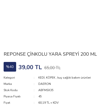
REPONSE ÇİNKOLU YARA SPREYİ 200 ML
39,00 TL
%40
65,00 TL
Kategori
KEDİ, KÖPEK
,
kuş sağlık bakım ürünleri
Marka
DAERON
Stok Kodu
ABFMSX35
Piyasa Fiyatı
45
Fiyat
60,19 TL + KDV