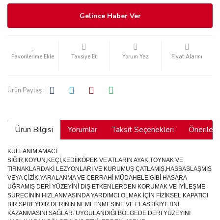
Gelince Haber Ver
Tavsiye Et
Yorum Yaz
Fiyat Alarmı
Ürün Paylaş :
Ürün Bilgisi
Yorumlar
Taksit Seçenekleri
Önerilerin
KULLANIM AMACI:
SIĞIR,KOYUN,KEÇİ,KEDİİKÖPEK VE ATLARIN AYAK,TOYNAK VE
TIRNAKLARDAKİ LEZYONLARI VE KURUMUŞ ÇATLAMIŞ,HASSASLAŞMIŞ
VEYA ÇİZİK,YARALANMA VE CERRAHİ MÜDAHELE GİBİ HASARA
UĞRAMIŞ DERİ YÜZEYİNİ DIŞ ETKENLERDEN KORUMAK VE İYİLEŞME
SÜRECİNİN HIZLANMASINDA YARDIMCI OLMAK İÇİN FİZİKSEL KAPATICI
BİR SPREYDİR.DERİNİN NEMLENMESİNE VE ELASTİKİYETİNİ
KAZANMASINI SAĞLAR. UYGULANDIĞI BÖLGEDE DERİ YÜZEYİNİ