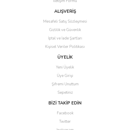
İletişim Formu
Ürün fiyatı diğer sitelerden daha pahalı.
Bu ürüne benzer farklı alternatifler olmalı.
ALIŞVERİŞ
Mesafeli Satış Sözleşmesi
Gizlilik ve Güvenlik
İptal ve İade Şartları
Kişisel Veriler Politikası
Gönder
ÜYELİK
Yeni Üyelik
Üye Girişi
Şifremi Unuttum
Sepetiniz
BİZİ TAKİP EDİN
Facebook
Twitter