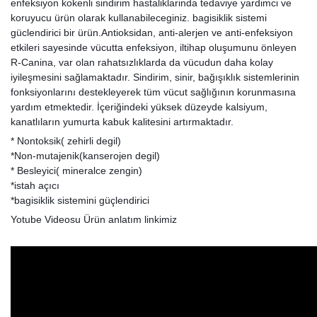
enfeksiyon kokenli sindirim hastaliklarinda tedaviye yardimci ve
koruyucu ürün olarak ku
llanabileceginiz. bagisiklik sistemi
güclendirici bir ürün.Antioksidan, anti-alerjen ve anti-enfeksiyon
etkileri sayesinde vücutta enfeksiyon, iltihap oluşumunu önleyen
R-Canina, var olan rahatsızlıklarda da vücudun daha kolay
iyileşmesini sağlamaktadır. Sindirim, sinir, bağışıklık sistemlerinin
fonksiyonlarını destekleyerek tüm vücut sağlığının korunmasına
yardım etmektedir. İçeriğindeki yüksek düzeyde kalsiyum,
kanatlıların yumurta kabuk kalitesini artırmaktadır.
* Nontoksik( zehirli degil)
*Non-mutajenik(kanserojen degil)
* Besleyici( mineralce zengin)
*istah açıcı
*bagisiklik sistemini güçlendirici
Yotube Videosu Ürün anlatım linkimiz