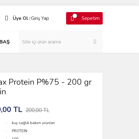
Üye Ol
Giriş Yap
Sepetim
/
BAŞ
x Protein P%75 - 200 gr
in
,00 TL
200,00 TL
kuş sağlık bakım ürünleri
PROTEİN