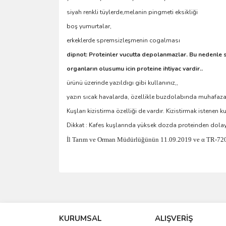
siyah renkli tüylerde,melanin pingmeti eksikliği
boş yumurtalar,
erkeklerde spremsizleşmenin cogalması
dipnot: Proteinler vucutta depolanmazlar. Bu nedenle s
organların olusumu icin proteine ihtiyac vardir..
ürünü üzerinde yazıldıgı gibi kullanınız,,
yazın sıcak havalarda, özellikle buzdolabında muhafaza
Kuşları kizistirma özelliği de vardır. Kizistirmak istenen k
Dikkat : Kafes kuşlarında yüksek dozda proteinden dolayı
İl Tarım ve Orman Müdürlüğünün 11.09.2019 ve α TR-720004
Bu ürünün fiyat bilgisi, resim, ürün açıklamalarında 
Görüş ve önerileriniz için teşekkür ederiz.
KURUMSAL
ALIŞVERİŞ
Ürün resmi kalitesiz, bozuk veya görüntülenemiyo