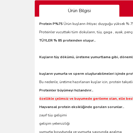
Ürün Bilgisi
Protein P%75
Ürün kuşların ihtiyac duyguğu yüksek % 7
Proteinler vucuttaki tüm dokuların, tüy, gaga , ayak, penç
TÜYLER % 85 proteinden oluşur..
Kuşların tüy dökümü, üreteme yumurtlama gibi, dönemle
kuşların yumurta ve sperm oluşturabilmeleri içinde protei
Bu nedenle, üretime hazırlanan kuşlar icin, protein takyeli
Proteinler büyümeyi hızlandırır..
özellikle çelimsiz ve buyumede gerileme olan, elle bes
Hayvansal protein eksikliğinde gorulen sorunlar..
zayıf tüy gelişimi
gelişim yetersizliği
yumurta boyutunda ve yumurta sayısında azalma