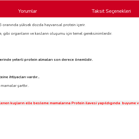
Yorumlar
Taksit Seçenekleri
5 oranında yüksek dozda hayvansal protein içerir.
e, gibi organların ve kasların oluşumu için temel gereksinimlerdir.
rinde yeterli protein almaları son derece önemlidir.
ne ihtiyacları vardır..
 mamalar şarttır..
lenen kuşların elle besleme mamalarına Protein ilavesi yapıldıgında buyume ve