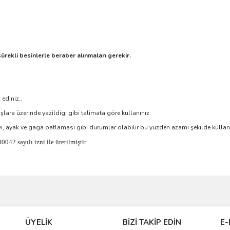
ürekli besinlerle beraber alınmaları gerekir.
 ediniz..
uşlara üzerinde yazildigi gibi talimata göre kullanınız.
, ayak ve gaga patlaması gibi durumlar olabilir bu yüzden azami şekilde kullanı
2 sayılı izni ile üretilmiştir
ve diğer konularda yetersiz gördüğünüz noktaları öneri formunu kullanarak taraf
Bu ürüne ilk yorumu siz yapın!
ÜYELİK
BİZİ TAKİP EDİN
E-
r.