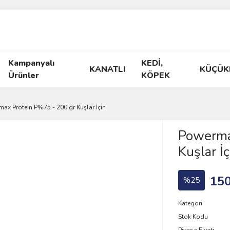
Kampanyalı
KEDİ,
KANATLI
KÜÇÜK
Ürünler
KÖPEK
ax Protein P%75 - 200 gr Kuşlar İçin
Powerma
Kuşlar İç
150
%25
Kategori
Stok Kodu