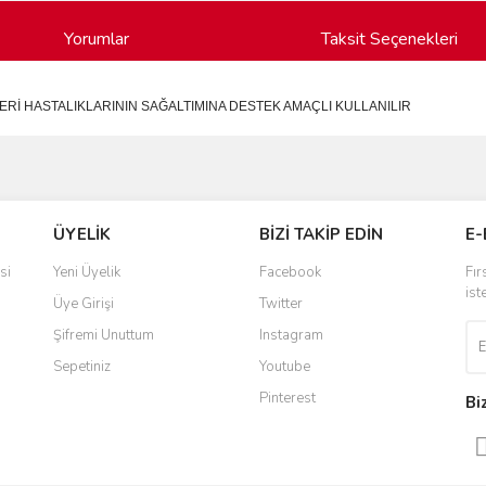
Yorumlar
Taksit Seçenekleri
ERİ HASTALIKLARININ SAĞALTIMINA DESTEK AMAÇLI KULLANILIR
ve diğer konularda yetersiz gördüğünüz noktaları öneri formunu kullanarak taraf
Bu ürüne ilk yorumu siz yapın!
ÜYELİK
BİZİ TAKİP EDİN
E-
r.
Yorum Yaz
si
Yeni Üyelik
Facebook
Fır
ist
Üye Girişi
Twitter
Şifremi Unuttum
Instagram
Sepetiniz
Youtube
Pinterest
Bi