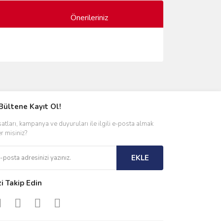
Önerileriniz
ımıza iletebilirsiniz.
Bültene Kayıt Ol!
satları, kampanya ve duyuruları ile ilgili e-posta almak
er misiniz?
EKLE
zi Takip Edin