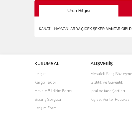
Ürün Bilgisi
KANATLI HAYVANLARDA ÇİÇEK ŞEKER MANTAR GİBİ D
Bu ürünün fiyat bilgisi, resim, ürün açıklamalarında 
Görüş ve önerileriniz için teşekkür ederiz.
KURUMSAL
ALIŞVERİŞ
Ürün resmi kalitesiz, bozuk veya görüntülenemiyo
Ürün açıklamasında eksik bilgiler bulunuyor.
İletişim
Mesafeli Satış Sözleşme
Ürün bilgilerinde hatalar bulunuyor.
Kargo Takibi
Gizlilik ve Güvenlik
Ürün fiyatı diğer sitelerden daha pahalı.
Havale Bildirim Formu
İptal ve İade Şartları
Bu ürüne benzer farklı alternatifler olmalı.
Sipariş Sorgula
Kişisel Veriler Politikası
İletişim Formu