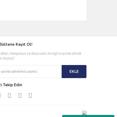
ımıza iletebilirsiniz.
Bültene Kayıt Ol!
satları, kampanya ve duyuruları ile ilgili e-posta almak
er misiniz?
EKLE
zi Takip Edin