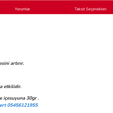
Yorumlar
Taksit Seçenekleri
g
sini artırır.
etkilidir.
 içesuyuna 30gr .
Mert 05456121955