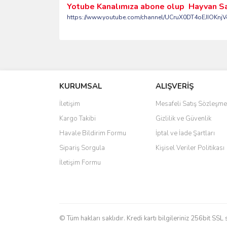
Yotube Kanalımıza abone olup Hayvan Sağlığ
https://www.youtube.com/channel/UCruX0DT4oEJIOKnjV
Bu ürünün fiyat bilgisi, resim, ürün açıklamalarında 
Görüş ve önerileriniz için teşekkür ederiz.
KURUMSAL
ALIŞVERİŞ
Ürün resmi kalitesiz, bozuk veya görüntülenemiyo
Ürün açıklamasında eksik bilgiler bulunuyor.
İletişim
Mesafeli Satış Sözleşme
Ürün bilgilerinde hatalar bulunuyor.
Kargo Takibi
Gizlilik ve Güvenlik
Ürün fiyatı diğer sitelerden daha pahalı.
Havale Bildirim Formu
İptal ve İade Şartları
Bu ürüne benzer farklı alternatifler olmalı.
Sipariş Sorgula
Kişisel Veriler Politikası
İletişim Formu
© Tüm hakları saklıdır. Kredi kartı bilgileriniz 256bit SSL 