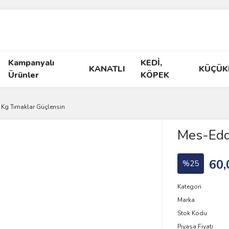
Kampanyalı
KEDİ,
KANATLI
KÜÇÜK
Ürünler
KÖPEK
Kg Tırnaklar Güçlensin
Mes-Edd 
60,
%25
Kategori
Marka
Stok Kodu
Piyasa Fiyatı