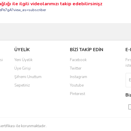
ı ile ilgili videolarımızı takip edebilirsinişz
ePe7gA?view_as=subscriber
ve diğer konularda yetersiz gördüğünüz noktaları öneri formunu kullanarak taraf
Bu ürüne ilk yorumu siz yapın!
ÜYELİK
BİZİ TAKİP EDİN
E-
r.
Yorum Yaz
si
Yeni Üyelik
Facebook
Fır
ist
Üye Girişi
Twitter
Şifremi Unuttum
Instagram
Sepetiniz
Youtube
Pinterest
Bi
Gönder
sertifikası ile korunmaktadır.