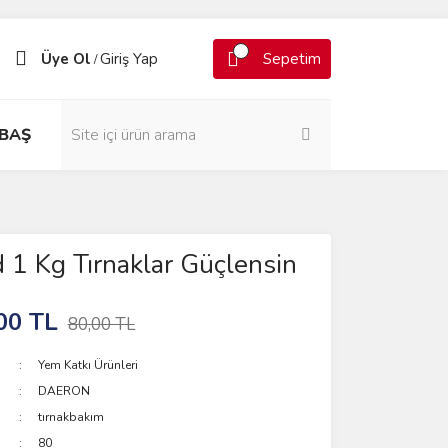
Üye Ol
Giriş Yap
Sepetim
/
BAŞ
1 Kg Tırnaklar Güçlensin
00 TL
80,00 TL
Yem Katkı Ürünleri
DAERON
tırnakbakım
80