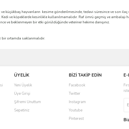
 küçükbaş hayvanların kesime gönderilmesinde, tedavi süresince ve son ilaç u
 Kedi ve köpeklerde kesinlikle kullanılmamalıdır. Raf ömrü geçmiş ve ambalajı has
e ve beklenmeyen bir etki görüldüğünde veteriner hekime danışınız.
ız bir ortamda saklanmalıdır.
ve diğer konularda yetersiz gördüğünüz noktaları öneri formunu kullanarak taraf
Bu ürüne ilk yorumu siz yapın!
ÜYELİK
BİZİ TAKİP EDİN
E-
r.
Yorum Yaz
si
Yeni Üyelik
Facebook
Fır
ist
Üye Girişi
Twitter
Şifremi Unuttum
Instagram
Sepetiniz
Youtube
Pinterest
Bi