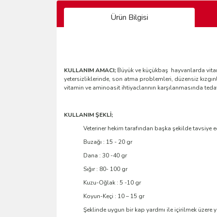
Ürün Bilgisi
KULLANIM AMACI;
Büyük ve küçükbaş hayvanlarda vitami
yetersizliklerinde, son atma problemleri, düzensiz kızgın
vitamin ve aminoasit ihtiyaclarının karşılanmasında teda
KULLANIM ŞEKLİ;
Veteriner hekim tarafından başka şekilde tavsiye 
Buzağı : 15 - 20 gr
Dana : 30 -40 gr
Sığır : 80- 100 gr
Kuzu-Oğlak : 5 -10 gr
Koyun-Keçi : 10 – 15 gr
Şeklinde uygun bir kap yardmı ile içirilmek üzere