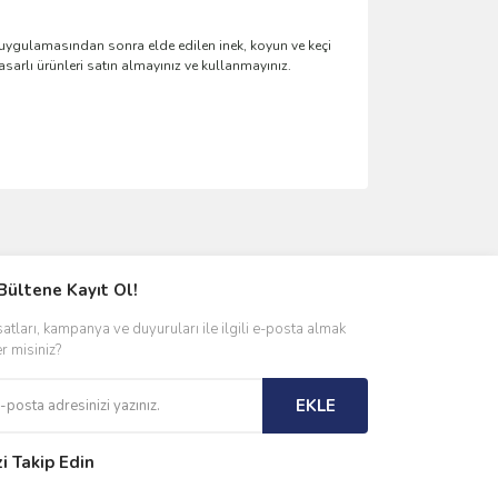
ygulamasından sonra elde edilen inek, koyun ve keçi
arlı ürünleri satın almayınız ve kullanmayınız.
ımıza iletebilirsiniz.
Bültene Kayıt Ol!
satları, kampanya ve duyuruları ile ilgili e-posta almak
er misiniz?
EKLE
zi Takip Edin