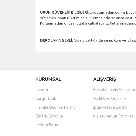
ÜRÜN GÜVENLİK BİLGİLERİ;
Uygulamadan sonra büyük ve
sütlerinin insan tüketimine sunulmasında sakınca yoktur.
Kullanmadan önce mutlaka çalkalayınız. Kullanmadan önc
DEPOLAMA ŞEKLİ;
Oda sıcaklığında serin, kuru ve ışıks
Bu ürünün fiyat bilgisi, resim, ürün açıklamalarında 
Görüş ve önerileriniz için teşekkür ederiz.
KURUMSAL
ALIŞVERİŞ
Ürün resmi kalitesiz, bozuk veya görüntülenemiyo
Ürün açıklamasında eksik bilgiler bulunuyor.
İletişim
Mesafeli Satış Sözleşme
Ürün bilgilerinde hatalar bulunuyor.
Kargo Takibi
Gizlilik ve Güvenlik
Ürün fiyatı diğer sitelerden daha pahalı.
Havale Bildirim Formu
İptal ve İade Şartları
Bu ürüne benzer farklı alternatifler olmalı.
Sipariş Sorgula
Kişisel Veriler Politikası
İletişim Formu