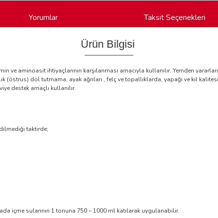
Yorumlar
Taksit Seçenekleri
Ürün Bilgisi
n ve aminoasit ihtiyaçlarının karşılanması amacıyla kullanılır. Yemden yararlana
lık (östrus) döl tutmama, ayak ağrıları , felç ve topallıklarda, yapağı ve kıl kal
viye destek amaçlı kullanılır.
edilmediği taktirde;
 yada içme sularının 1 tonuna 750 – 1000 ml katılarak uygulanabilir.