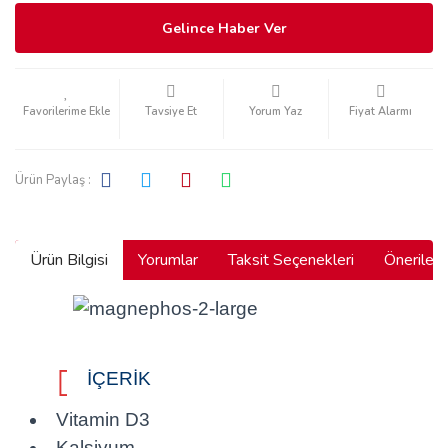
Gelince Haber Ver
Tavsiye Et
Yorum Yaz
Fiyat Alarmı
Ürün Paylaş :
Ürün Bilgisi
Yorumlar
Taksit Seçenekleri
Önerilerin

İÇERİK

Vitamin D3
Kalsiyum