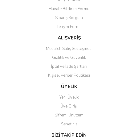
Ürün resmi kalitesiz, bozuk veya görüntülenemiyor.
Havale Bildirim Formu
Ürün açıklamasında eksik bilgiler bulunuyor.
Sipariş Sorgula
Ürün bilgilerinde hatalar bulunuyor.
İletişim Formu
Ürün fiyatı diğer sitelerden daha pahalı.
Bu ürüne benzer farklı alternatifler olmalı.
ALIŞVERİŞ
Mesafeli Satış Sözleşmesi
Gizlilik ve Güvenlik
İptal ve İade Şartları
Kişisel Veriler Politikası
Gönder
ÜYELİK
Yeni Üyelik
Üye Girişi
Şifremi Unuttum
Sepetiniz
BİZİ TAKİP EDİN