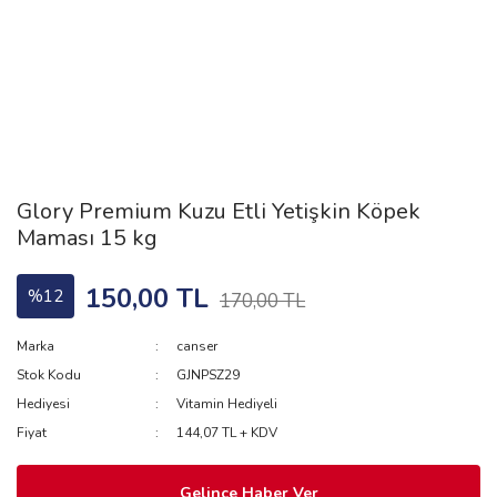
Glory Premium Kuzu Etli Yetişkin Köpek
Maması 15 kg
150,00 TL
%12
170,00 TL
Marka
canser
Stok Kodu
GJNPSZ29
Hediyesi
Vitamin Hediyeli
Fiyat
144,07 TL + KDV
Gelince Haber Ver