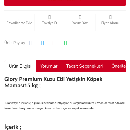
Tavsiye Et
Yorum Yaz
Fiyat Alarmı
Ürün Paylaş :
Ürün Bilgisi
Yorumlar
Taksit Seçenekleri
Önerilerin
Glory Premium Kuzu Etli Yetişkin Köpek
Maması15 kg ;
Tüm yetişkin ırklar için günlük beslenme ihtiyaçlarını karşılamak üzere uzmanlar tarafında özel
formüle edilmiş tam ve dengeli kuzu proteini içeren köpek mamasıdır.
İçerik ;