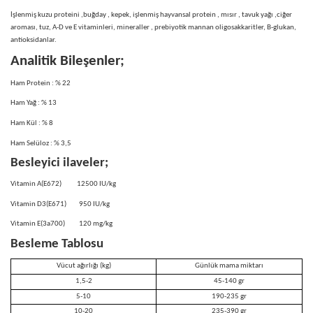
İşlenmiş kuzu proteini ,buğday , kepek, işlenmiş hayvansal protein , mısır , tavuk yağı ,ciğer
aroması, tuz, A-D ve E vitaminleri, mineraller , prebiyotik mannan oligosakkaritler, B-glukan,
antioksidanlar.
Analitik Bileşenler;
Ham Protein : % 22
Ham Yağ : % 13
Ham Kül : % 8
Ham Selüloz : % 3,5
Besleyici ilaveler;
Vitamin A(E672)
12500 IU/kg
Vitamin D3(E671)
950 IU/kg
Vitamin E(3a700)
120 mg/kg
Besleme Tablosu
Vücut ağırlığı (kg)
Günlük mama miktarı
1,5-2
45-140 gr
5-10
190-235 gr
10-20
235-390 gr