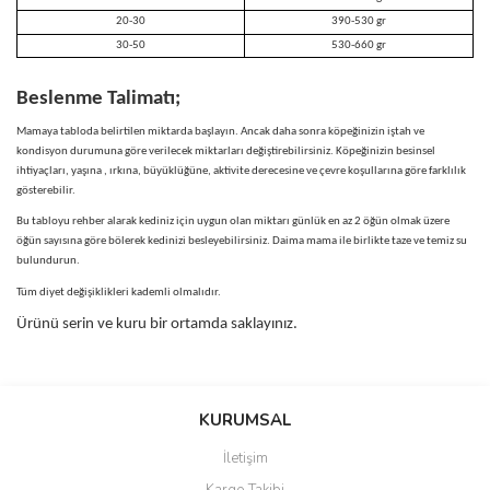
20-30
390-530 gr
30-50
530-660 gr
Beslenme Talimatı;
Mamaya tabloda belirtilen miktarda başlayın. Ancak daha sonra köpeğinizin iştah ve
kondisyon durumuna göre verilecek miktarları değiştirebilirsiniz. Köpeğinizin besinsel
ihtiyaçları, yaşına , ırkına, büyüklüğüne, aktivite derecesine ve çevre koşullarına göre farklılık
gösterebilir.
Bu tabloyu rehber alarak kediniz için uygun olan miktarı günlük en az 2 öğün olmak üzere
öğün sayısına göre bölerek kedinizi besleyebilirsiniz. Daima mama ile birlikte taze ve temiz su
bulundurun.
Tüm diyet değişiklikleri kademli olmalıdır.
Ürünü serin ve kuru bir ortamda saklayınız.
Bu ürünün fiyat bilgisi, resim, ürün açıklamalarında ve diğer
konularda yetersiz gördüğünüz noktaları öneri formunu kullanarak
Bu ürüne ilk yorumu siz yapın!
KURUMSAL
tarafımıza iletebilirsiniz.
Görüş ve önerileriniz için teşekkür ederiz.
İletişim
Yorum Yaz
Kargo Takibi