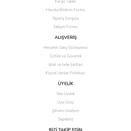
Kargo Takibi
Ürün resmi kalitesiz, bozuk veya görüntülenemiyor.
Havale Bildirim Formu
Ürün açıklamasında eksik bilgiler bulunuyor.
Sipariş Sorgula
Ürün bilgilerinde hatalar bulunuyor.
İletişim Formu
Ürün fiyatı diğer sitelerden daha pahalı.
Bu ürüne benzer farklı alternatifler olmalı.
ALIŞVERİŞ
Mesafeli Satış Sözleşmesi
Gizlilik ve Güvenlik
İptal ve İade Şartları
Kişisel Veriler Politikası
Gönder
ÜYELİK
Yeni Üyelik
Üye Girişi
Şifremi Unuttum
Sepetiniz
BİZİ TAKİP EDİN