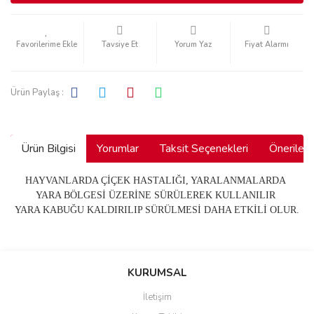
Tavsiye Et
Yorum Yaz
Fiyat Alarmı
Ürün Paylaş :
Ürün Bilgisi
Yorumlar
Taksit Seçenekleri
Önerilerin
HAYVANLARDA ÇİÇEK HASTALIĞI, YARALANMALARDA
YARA BÖLGESİ ÜZERİNE SÜRÜLEREK KULLANILIR
YARA KABUĞU KALDIRILIP SÜRÜLMESİ DAHA ETKİLİ OLUR.
Bu ürünün fiyat bilgisi, resim, ürün açıklamalarında ve diğer
konularda yetersiz gördüğünüz noktaları öneri formunu kullanarak
Bu ürüne ilk yorumu siz yapın!
KURUMSAL
tarafımıza iletebilirsiniz.
Görüş ve önerileriniz için teşekkür ederiz.
İletişim
Yorum Yaz