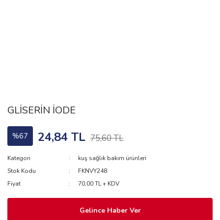
GLİSERİN İODE
24,84 TL
%67
75,60 TL
Kategori
kuş sağlık bakım ürünleri
Stok Kodu
FKNVY248
Fiyat
70,00 TL + KDV
Gelince Haber Ver