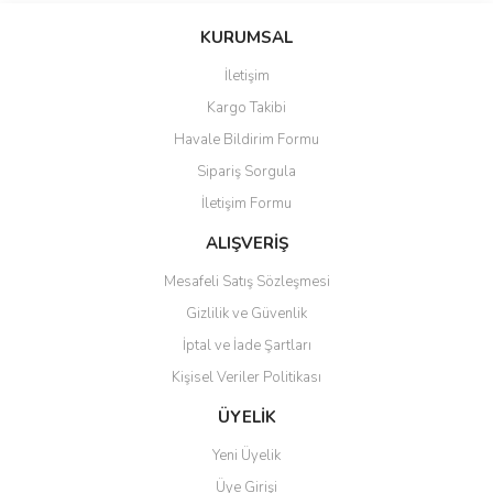
konularda yetersiz gördüğünüz noktaları öneri formunu kullanarak
Bu ürüne ilk yorumu siz yapın!
KURUMSAL
tarafımıza iletebilirsiniz.
Görüş ve önerileriniz için teşekkür ederiz.
İletişim
Yorum Yaz
Kargo Takibi
Ürün resmi kalitesiz, bozuk veya görüntülenemiyor.
Havale Bildirim Formu
Ürün açıklamasında eksik bilgiler bulunuyor.
Sipariş Sorgula
Ürün bilgilerinde hatalar bulunuyor.
İletişim Formu
Ürün fiyatı diğer sitelerden daha pahalı.
Bu ürüne benzer farklı alternatifler olmalı.
ALIŞVERİŞ
Mesafeli Satış Sözleşmesi
Gizlilik ve Güvenlik
İptal ve İade Şartları
Kişisel Veriler Politikası
Gönder
ÜYELİK
Yeni Üyelik
Üye Girişi