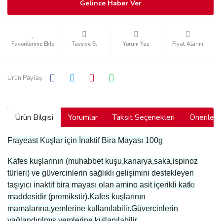
Gelince Haber Ver
Tavsiye Et
Yorum Yaz
Fiyat Alarmı
Ürün Paylaş :
Ürün Bilgisi
Yorumlar
Taksit Seçenekleri
Önerilerin
Frayeast Kuşlar için İnaktif Bira Mayası 100g
Kafes kuşlarının (muhabbet kuşu,kanarya,saka,ispinoz
türleri) ve güvercinlerin sağlıklı gelişimini destekleyen
taşıyıcı inaktif bira mayası olan amino asit içerikli katkı
maddesidir (premikstir).Kafes kuşlarının
mamalarına,yemlerine kullanılabilir.Güvercinlerin
yağlandırılmış yemlerine kullanılabilir.