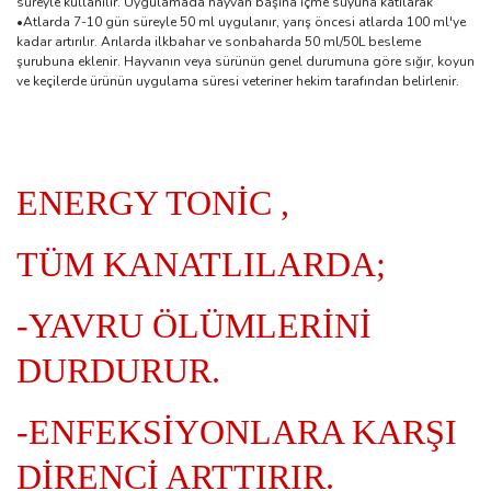
süreyle kullanılır. Uygulamada hayvan başına içme suyuna katılarak
•Atlarda 7-10 gün süreyle 50 ml uygulanır, yarış öncesi atlarda 100 ml'ye
kadar artırılır. Arılarda ilkbahar ve sonbaharda 50 ml/50L besleme
şurubuna eklenir. Hayvanın veya sürünün genel durumuna göre sığır, koyun
ve keçilerde ürünün uygulama süresi veteriner hekim tarafından belirlenir.
ENERGY TONİC ,
TÜM KANATLILARDA;
-YAVRU ÖLÜMLERİNİ
DURDURUR.
-ENFEKSİYONLARA KARŞI
DİRENCİ ARTTIRIR.