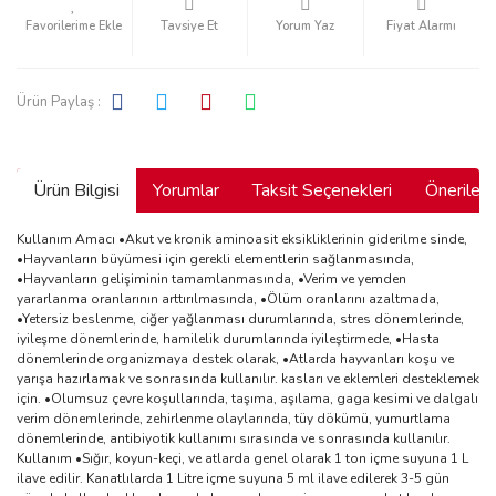
Tavsiye Et
Yorum Yaz
Fiyat Alarmı
Ürün Paylaş :
Ürün Bilgisi
Yorumlar
Taksit Seçenekleri
Önerilerin
Kullanım Amacı •Akut ve kronik aminoasit eksikliklerinin giderilme sinde,
•Hayvanların büyümesi için gerekli elementlerin sağlanmasında,
•Hayvanların gelişiminin tamamlanmasında, •Verim ve yemden
yararlanma oranlarının arttırılmasında, •Ölüm oranlarını azaltmada,
•Yetersiz beslenme, ciğer yağlanması durumlarında, stres dönemlerinde,
iyileşme dönemlerinde, hamilelik durumlarında iyileştirmede, •Hasta
dönemlerinde organizmaya destek olarak, •Atlarda hayvanları koşu ve
yarışa hazırlamak ve sonrasında kullanılır. kasları ve eklemleri desteklemek
için. •Olumsuz çevre koşullarında, taşıma, aşılama, gaga kesimi ve dalgalı
verim dönemlerinde, zehirlenme olaylarında, tüy dökümü, yumurtlama
dönemlerinde, antibiyotik kullanımı sırasında ve sonrasında kullanılır.
Kullanım •Sığır, koyun-keçi, ve atlarda genel olarak 1 ton içme suyuna 1 L
ilave edilir. Kanatlılarda 1 Litre içme suyuna 5 ml ilave edilerek 3-5 gün