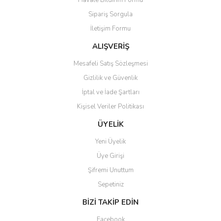
Havale Bildirim Formu
Ürün açıklamasında eksik bilgiler bulunuyor.
Sipariş Sorgula
Ürün bilgilerinde hatalar bulunuyor.
İletişim Formu
Ürün fiyatı diğer sitelerden daha pahalı.
Bu ürüne benzer farklı alternatifler olmalı.
ALIŞVERİŞ
Mesafeli Satış Sözleşmesi
Gizlilik ve Güvenlik
İptal ve İade Şartları
Kişisel Veriler Politikası
Gönder
ÜYELİK
Yeni Üyelik
Üye Girişi
Şifremi Unuttum
Sepetiniz
BİZİ TAKİP EDİN
Facebook