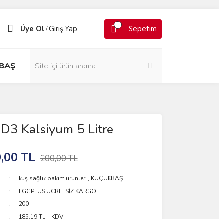
Üye Ol
Giriş Yap
Sepetim
/
BAŞ
D3 Kalsiyum 5 Litre
,00 TL
200,00 TL
kuş sağlık bakım ürünleri
,
KÜÇÜKBAŞ
EGGPLUS ÜCRETSİZ KARGO
200
185,19 TL + KDV