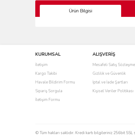
Ürün Bilgisi
Bu ürünün fiyat bilgisi, resim, ürün açıklamalarında 
Görüş ve önerileriniz için teşekkür ederiz.
KURUMSAL
ALIŞVERİŞ
Ürün resmi kalitesiz, bozuk veya görüntülenemiyo
Ürün açıklamasında eksik bilgiler bulunuyor.
İletişim
Mesafeli Satış Sözleşme
Ürün bilgilerinde hatalar bulunuyor.
Kargo Takibi
Gizlilik ve Güvenlik
Ürün fiyatı diğer sitelerden daha pahalı.
Havale Bildirim Formu
İptal ve İade Şartları
Bu ürüne benzer farklı alternatifler olmalı.
Sipariş Sorgula
Kişisel Veriler Politikası
İletişim Formu
© Tüm hakları saklıdır. Kredi kartı bilgileriniz 256bit SSL 