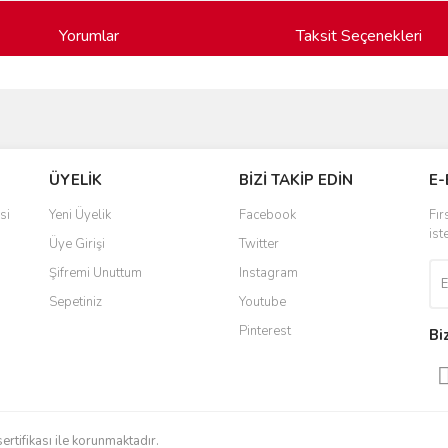
Yorumlar
Taksit Seçenekleri
ve diğer konularda yetersiz gördüğünüz noktaları öneri formunu kullanarak taraf
Bu ürüne ilk yorumu siz yapın!
ÜYELİK
BİZİ TAKİP EDİN
E-
r.
Yorum Yaz
si
Yeni Üyelik
Facebook
Fır
ist
Üye Girişi
Twitter
Şifremi Unuttum
Instagram
Sepetiniz
Youtube
Pinterest
Bi
Gönder
sertifikası ile korunmaktadır.