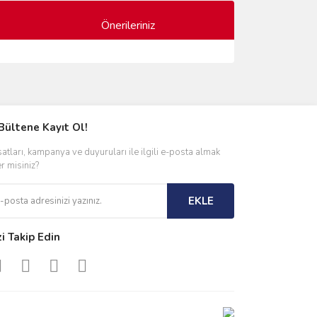
Önerileriniz
ımıza iletebilirsiniz.
Bültene Kayıt Ol!
satları, kampanya ve duyuruları ile ilgili e-posta almak
er misiniz?
EKLE
zi Takip Edin