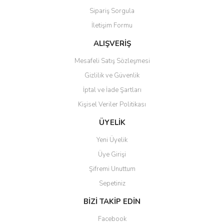
Sipariş Sorgula
Ürün bilgilerinde hatalar bulunuyor.
İletişim Formu
Ürün fiyatı diğer sitelerden daha pahalı.
Bu ürüne benzer farklı alternatifler olmalı.
ALIŞVERİŞ
Mesafeli Satış Sözleşmesi
Gizlilik ve Güvenlik
İptal ve İade Şartları
Kişisel Veriler Politikası
Gönder
ÜYELİK
Yeni Üyelik
Üye Girişi
Şifremi Unuttum
Sepetiniz
BİZİ TAKİP EDİN
Facebook