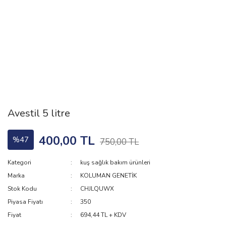
Avestil 5 litre
400,00 TL
%47
750,00 TL
Kategori
kuş sağlık bakım ürünleri
Marka
KOLUMAN GENETİK
Stok Kodu
CHJLQUWX
Piyasa Fiyatı
350
Fiyat
694,44 TL + KDV