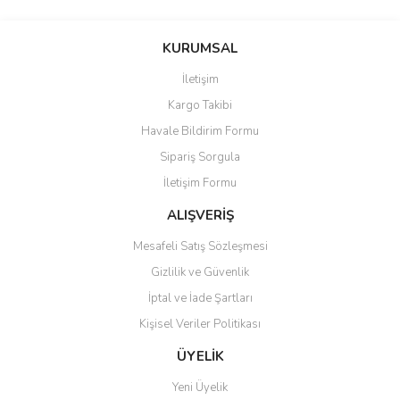
Bu ürünün fiyat bilgisi, resim, ürün açıklamalarında ve diğer
konularda yetersiz gördüğünüz noktaları öneri formunu kullanarak
Bu ürüne ilk yorumu siz yapın!
KURUMSAL
tarafımıza iletebilirsiniz.
Görüş ve önerileriniz için teşekkür ederiz.
İletişim
Yorum Yaz
Kargo Takibi
Ürün resmi kalitesiz, bozuk veya görüntülenemiyor.
Havale Bildirim Formu
Ürün açıklamasında eksik bilgiler bulunuyor.
Sipariş Sorgula
Ürün bilgilerinde hatalar bulunuyor.
İletişim Formu
Ürün fiyatı diğer sitelerden daha pahalı.
Bu ürüne benzer farklı alternatifler olmalı.
ALIŞVERİŞ
Mesafeli Satış Sözleşmesi
Gizlilik ve Güvenlik
İptal ve İade Şartları
Kişisel Veriler Politikası
Gönder
ÜYELİK
Yeni Üyelik