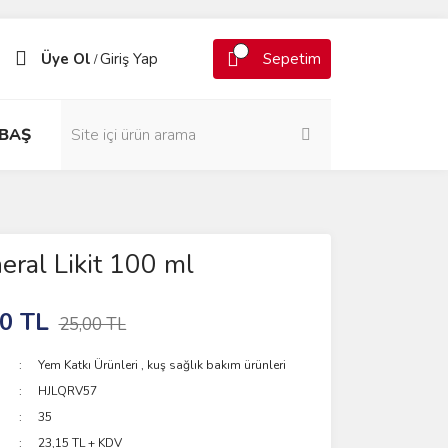
Üye Ol
Giriş Yap
Sepetim
/
BAŞ
eral Likit 100 ml
0 TL
25,00 TL
Yem Katkı Ürünleri
,
kuş sağlık bakım ürünleri
HJLQRV57
35
23,15 TL + KDV