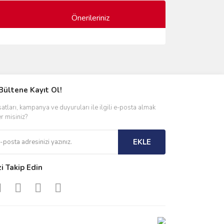
Önerileriniz
ımıza iletebilirsiniz.
Bültene Kayıt Ol!
satları, kampanya ve duyuruları ile ilgili e-posta almak
er misiniz?
EKLE
zi Takip Edin