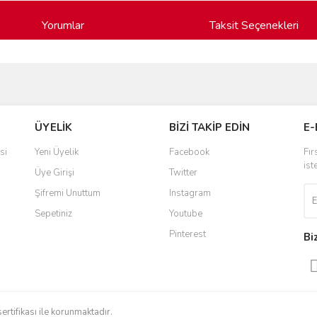
Yorumlar
Taksit Seçenekleri
ve diğer konularda yetersiz gördüğünüz noktaları öneri formunu kullanarak taraf
Bu ürüne ilk yorumu siz yapın!
ÜYELİK
BİZİ TAKİP EDİN
E-
r.
Yorum Yaz
si
Yeni Üyelik
Facebook
Fır
ist
Üye Girişi
Twitter
Şifremi Unuttum
Instagram
Sepetiniz
Youtube
Pinterest
Bi
Gönder
sertifikası ile korunmaktadır.