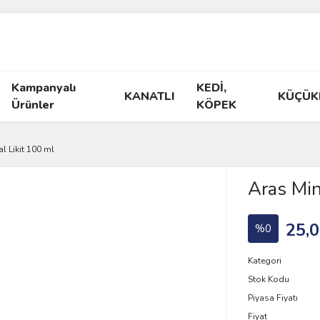
Kampanyalı
KEDİ,
KANATLI
KÜÇÜK
Ürünler
KÖPEK
l Likit 100 ml
Aras Min
25,0
%0
Kategori
Stok Kodu
Piyasa Fiyatı
Fiyat