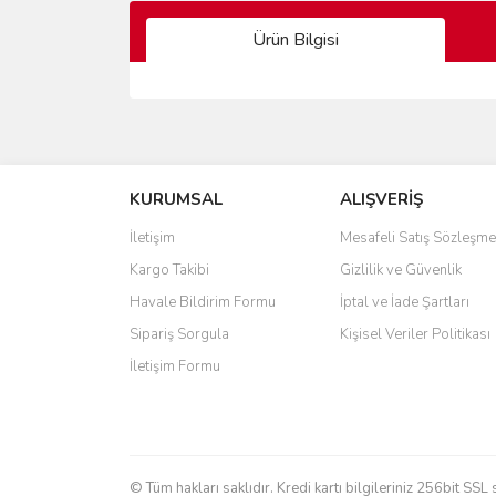
Ürün Bilgisi
Bu ürünün fiyat bilgisi, resim, ürün açıklamalarında 
Görüş ve önerileriniz için teşekkür ederiz.
KURUMSAL
ALIŞVERİŞ
Ürün resmi kalitesiz, bozuk veya görüntülenemiyo
Ürün açıklamasında eksik bilgiler bulunuyor.
İletişim
Mesafeli Satış Sözleşme
Ürün bilgilerinde hatalar bulunuyor.
Kargo Takibi
Gizlilik ve Güvenlik
Ürün fiyatı diğer sitelerden daha pahalı.
Havale Bildirim Formu
İptal ve İade Şartları
Bu ürüne benzer farklı alternatifler olmalı.
Sipariş Sorgula
Kişisel Veriler Politikası
İletişim Formu
© Tüm hakları saklıdır. Kredi kartı bilgileriniz 256bit SSL 